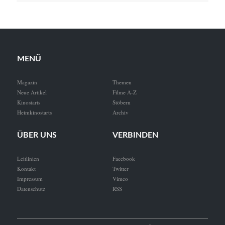
MENÜ
Magazin
Themen
Neue Artikel
Filme A-Z
Kinostarts
Stöbern
Heimkinostarts
Archiv
ÜBER UNS
VERBINDEN
Leitlinien
Facebook
Kontakt
Twitter
Impressum
Vimeo
Datenschutz
RSS