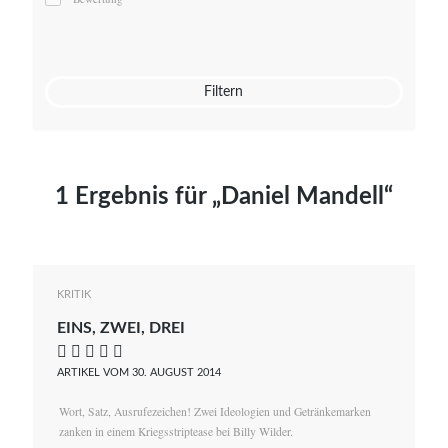
Mato von Vogelstein
Julia Weigl
Benjamin Wimmer
Christian Witte
Filtern
Magdalena Zalewski
1 Ergebnis für „Daniel Mandell“
KRITIK
EINS, ZWEI, DREI
    
ARTIKEL VOM 30. AUGUST 2014
Wort, Satz, Ausrufezeichen! Zwei Ideologien und Getränkemarken
zanken in einem Kriegsstriptease bei Billy Wilder.