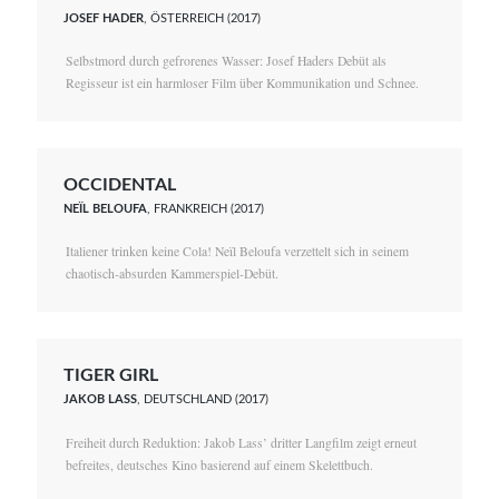
JOSEF HADER
, ÖSTERREICH (2017)
Selbstmord durch gefrorenes Wasser: Josef Haders Debüt als
Regisseur ist ein harmloser Film über Kommunikation und Schnee.
OCCIDENTAL
NEÏL BELOUFA
, FRANKREICH (2017)
Italiener trinken keine Cola! Neïl Beloufa verzettelt sich in seinem
chaotisch-absurden Kammerspiel-Debüt.
TIGER GIRL
JAKOB LASS
, DEUTSCHLAND (2017)
Freiheit durch Reduktion: Jakob Lass’ dritter Langfilm zeigt erneut
befreites, deutsches Kino basierend auf einem Skelettbuch.