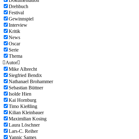
Dokumentation
Drehbuch
Festival
Gewinnspiel
Interview
Kritik
News
Oscar
Serie
Thema

Autor

Mike Albrecht
Siegfried Bendix
Nathanael Brohammer
Sebastian Büttner
Isolde Hien
Kai Hornburg
Timo Kießling
Kilian Kleinbauer
Maximilian Kosing
Laura Löschner
Lars-C. Reiher
Yannic Sames