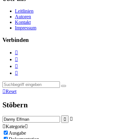
Leitlinien
Autoren
Kontakt
Impressum
Verbinden





Reset
Stöbern



Kategorie

Ausgabe