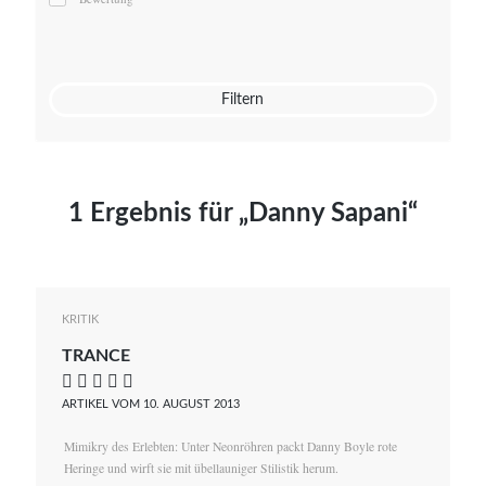
Mato von Vogelstein
Julia Weigl
Benjamin Wimmer
Christian Witte
Filtern
Magdalena Zalewski
1 Ergebnis für „Danny Sapani“
KRITIK
TRANCE
    
ARTIKEL VOM 10. AUGUST 2013
Mimikry des Erlebten: Unter Neonröhren packt Danny Boyle rote
Heringe und wirft sie mit übellauniger Stilistik herum.