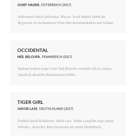
JOSEF HADER
, ÖSTERREICH (2017)
Selbstmord durch gefrorenes Wasser: Josef Haders Debüt als
Regisseur ist ein harmloser Film über Kommunikation und Schnee.
OCCIDENTAL
NEÏL BELOUFA
, FRANKREICH (2017)
Italiener trinken keine Cola! Neïl Beloufa verzettelt sich in seinem
chaotisch-absurden Kammerspiel-Debüt.
TIGER GIRL
JAKOB LASS
, DEUTSCHLAND (2017)
Freiheit durch Reduktion: Jakob Lass’ dritter Langfilm zeigt erneut
befreites, deutsches Kino basierend auf einem Skelettbuch.