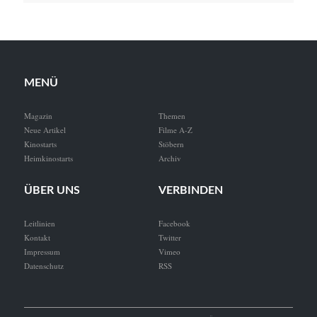
MENÜ
Magazin
Themen
Neue Artikel
Filme A-Z
Kinostarts
Stöbern
Heimkinostarts
Archiv
ÜBER UNS
VERBINDEN
Leitlinien
Facebook
Kontakt
Twitter
Impressum
Vimeo
Datenschutz
RSS