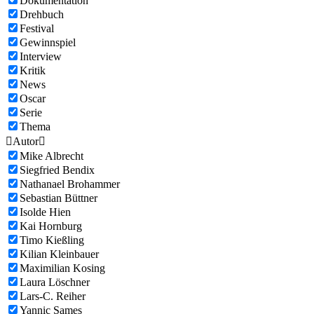
Dokumentation
Drehbuch
Festival
Gewinnspiel
Interview
Kritik
News
Oscar
Serie
Thema

Autor

Mike Albrecht
Siegfried Bendix
Nathanael Brohammer
Sebastian Büttner
Isolde Hien
Kai Hornburg
Timo Kießling
Kilian Kleinbauer
Maximilian Kosing
Laura Löschner
Lars-C. Reiher
Yannic Sames