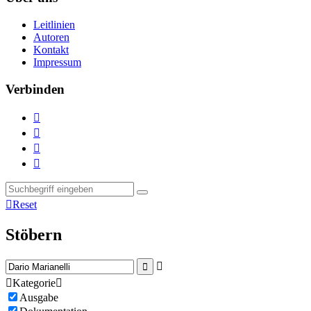
Leitlinien
Autoren
Kontakt
Impressum
Verbinden





Reset
Stöbern



Kategorie

Ausgabe