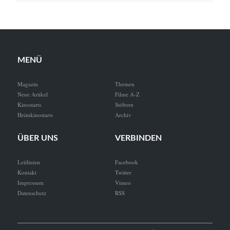
MENÜ
Magazin
Themen
Neue Artikel
Filme A-Z
Kinostarts
Stöbern
Heimkinostarts
Archiv
ÜBER UNS
VERBINDEN
Leitlinien
Facebook
Kontakt
Twitter
Impressum
Vimeo
Datenschutz
RSS