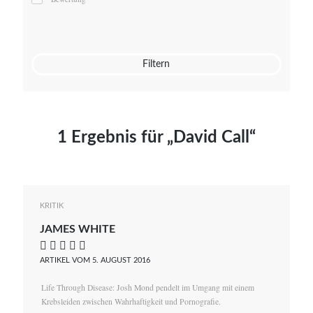
Mato von Vogelstein
Julia Weigl
Benjamin Wimmer
Christian Witte
Filtern
Magdalena Zalewski
1 Ergebnis für „David Call“
KRITIK
JAMES WHITE
    
ARTIKEL VOM 5. AUGUST 2016
Life Through Disease: Josh Mond pendelt im Umgang mit einem
Krebsleiden zwischen Wahrhaftigkeit und Pornografie.