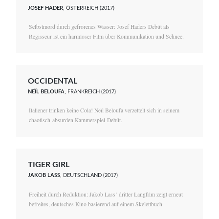
JOSEF HADER
, ÖSTERREICH (2017)
Selbstmord durch gefrorenes Wasser: Josef Haders Debüt als
Regisseur ist ein harmloser Film über Kommunikation und Schnee.
OCCIDENTAL
NEÏL BELOUFA
, FRANKREICH (2017)
Italiener trinken keine Cola! Neïl Beloufa verzettelt sich in seinem
chaotisch-absurden Kammerspiel-Debüt.
TIGER GIRL
JAKOB LASS
, DEUTSCHLAND (2017)
Freiheit durch Reduktion: Jakob Lass’ dritter Langfilm zeigt erneut
befreites, deutsches Kino basierend auf einem Skelettbuch.