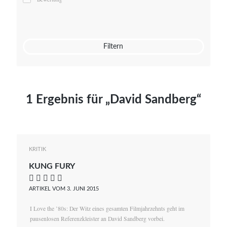
Mato von Vogelstein
Julia Weigl
Benjamin Wimmer
Christian Witte
Filtern
Magdalena Zalewski
1 Ergebnis für „David Sandberg“
KRITIK
KUNG FURY
    
ARTIKEL VOM 3. JUNI 2015
I Love the ’80s: Der Witz eines gesamten Filmjahrzehnts geht im
pausenlosen Referenzkleister an David Sandberg vorbei.