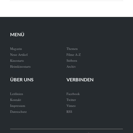
MENÜ
Magazin
Themen
Neue Artikel
Filme A-Z
Kinostarts
Stöbern
Heimkinostarts
Archiv
ÜBER UNS
VERBINDEN
Leitlinien
Facebook
Kontakt
Twitter
Impressum
Vimeo
Datenschutz
RSS