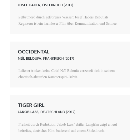
JOSEF HADER
, ÖSTERREICH (2017)
Selbstmord durch gefrorenes Wasser: Josef Haders Debüt als
Regisseur ist ein harmloser Film über Kommunikation und Schnee.
OCCIDENTAL
NEÏL BELOUFA
, FRANKREICH (2017)
Italiener trinken keine Cola! Neïl Beloufa verzettelt sich in seinem
chaotisch-absurden Kammerspiel-Debüt.
TIGER GIRL
JAKOB LASS
, DEUTSCHLAND (2017)
Freiheit durch Reduktion: Jakob Lass’ dritter Langfilm zeigt erneut
befreites, deutsches Kino basierend auf einem Skelettbuch.