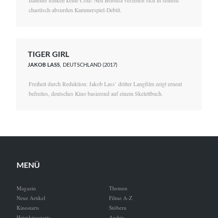
Italiener trinken keine Cola! Neïl Beloufa verzettelt sich in seinem
chaotisch-absurden Kammerspiel-Debüt.
TIGER GIRL
JAKOB LASS
, DEUTSCHLAND (2017)
Freiheit durch Reduktion: Jakob Lass’ dritter Langfilm zeigt erneut
befreites, deutsches Kino basierend auf einem Skelettbuch.
MENÜ
Magazin
Themen
Neue Artikel
Filme A-Z
Kinostarts
Stöbern
Heimkinostarts
Archiv