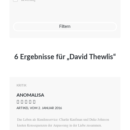
Mato von Vogelstein
Julia Weigl
Benjamin Wimmer
Christian Witte
Filtern
Magdalena Zalewski
6 Ergebnisse für „David Thewlis“
KRITIK
ANOMALISA
    
ARTIKEL VOM 2. JANUAR 2016
Das Leben als Kundenservice: Charlie Kaufman und Duke Johnson
kneten Konsequenzen der Anpassung in der Liebe zusammen.