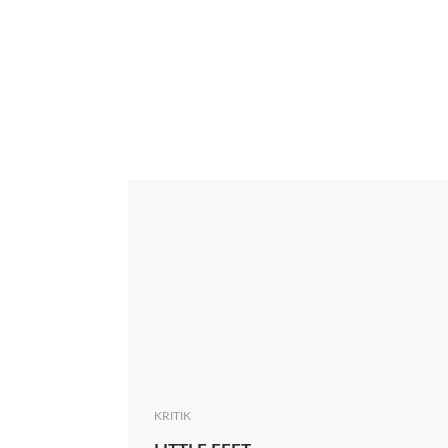
Interview
Kritik
News
Oscar
Serie
Thema
KRITIK