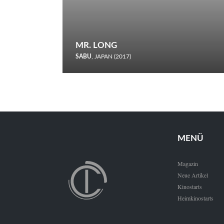
MR. LONG
SABU
, JAPAN (2017)
Zerbrochene Leben und einstürzende Neubauten: In seiner
neunten Berlinale-Teilnahme schickt Sabu Rindersuppen in
den Wettbewerb.
MENÜ
Magazin
Neue Artikel
Kinostarts
Heimkinostarts