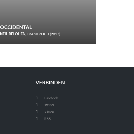
OCCIDENTAL
NEÏL BELOUFA
, FRANKREICH (2017)
Italiener trinken keine Cola! Neïl Beloufa verzettelt sich in
seinem chaotisch-absurden Kammerspiel-Debüt.
VERBINDEN
Facebook

Twitter

Vimeo

RSS
