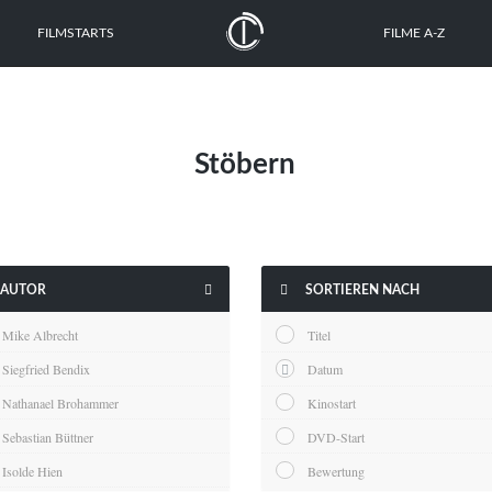
FILMSTARTS
FILME A-Z
Stöbern


AUTOR
SORTIEREN NACH
Mike Albrecht
Titel
Siegfried Bendix
Datum
Nathanael Brohammer
Kinostart
Sebastian Büttner
DVD-Start
Isolde Hien
Bewertung