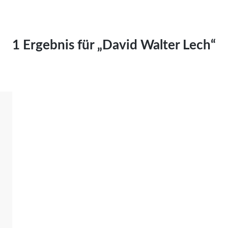
Kai Hornburg
Timo Kießling
Kilian Kleinbauer
1 Ergebnis für „David Walter Lech“
Maximilian Kosing
Laura Löschner
Lars-C. Reiher
Yannic Sames
Stefanie Schneider
Marco Seiwert
Julia Stache
Mato von Vogelstein
Julia Weigl
Benjamin Wimmer
Christian Witte
Magdalena Zalewski