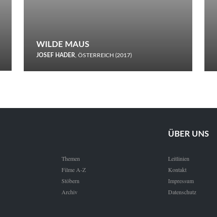
WILDE MAUS
JOSEF HADER
, ÖSTERREICH (2017)
Selbstmord durch gefrorenes Wasser: Josef Haders Debüt als
Regisseur ist ein harmloser Film über Kommunikation und
Schnee.
ÜBER UNS
Themen
Leitlinien
Filme A-Z
Kontakt
Stöbern
Impressum
Archiv
Datenschutz