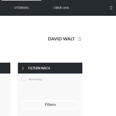

STÖBERN
ÜBER UNS


FILTERN NACH
Bewertung
Filtern