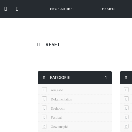


NEUE ARTIKEL
THEMEN

RESET



KATEGORIE
Ausgabe
Dokumentation
Drehbuch
Festival
Gewinnspiel