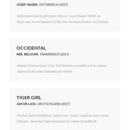
JOSEF HADER
, ÖSTERREICH (2017)
Selbstmord durch gefrorenes Wasser: Josef Haders Debüt als
Regisseur ist ein harmloser Film über Kommunikation und Schnee.
OCCIDENTAL
NEÏL BELOUFA
, FRANKREICH (2017)
Italiener trinken keine Cola! Neïl Beloufa verzettelt sich in seinem
chaotisch-absurden Kammerspiel-Debüt.
TIGER GIRL
JAKOB LASS
, DEUTSCHLAND (2017)
Freiheit durch Reduktion: Jakob Lass’ dritter Langfilm zeigt erneut
befreites, deutsches Kino basierend auf einem Skelettbuch.