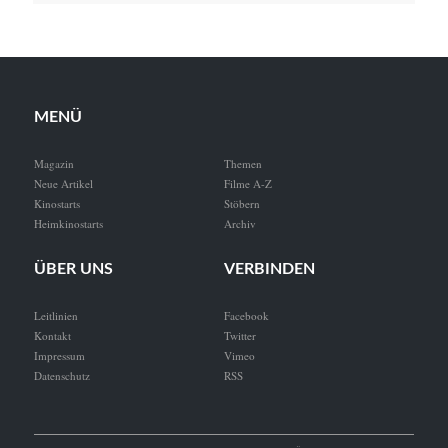
MENÜ
Magazin
Themen
Neue Artikel
Filme A-Z
Kinostarts
Stöbern
Heimkinostarts
Archiv
ÜBER UNS
VERBINDEN
Leitlinien
Facebook
Kontakt
Twitter
Impressum
Vimeo
Datenschutz
RSS