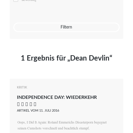
Mato von Vogelstein
Julia Weigl
Benjamin Wimmer
Christian Witte
Filtern
Magdalena Zalewski
1 Ergebnis für „Dean Devlin“
KRITIK
INDEPENDENCE DAY: WIEDERKEHR
    
ARTIKEL VOM 11. JULI 2016
Oops, I Did It Again: Roland Emmerichs Disasterporn begegnet
seinen Cumshots vorschnell und beachtlich stumpf.