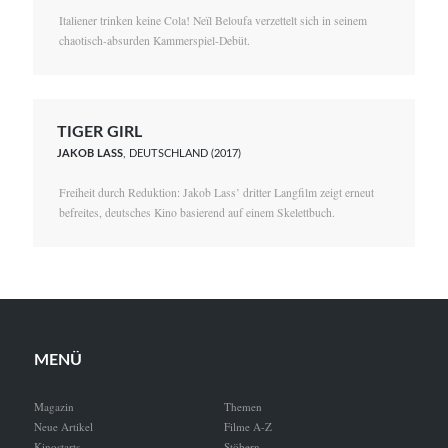
Italiener trinken keine Cola! Neïl Beloufa verzettelt sich in seinem
chaotisch-absurden Kammerspiel-Debüt.
TIGER GIRL
JAKOB LASS
, DEUTSCHLAND (2017)
Freiheit durch Reduktion: Jakob Lass’ dritter Langfilm zeigt erneut
befreites, deutsches Kino basierend auf einem Skelettbuch.
MENÜ
Magazin
Themen
Neue Artikel
Filme A-Z
Kinostarts
Stöbern