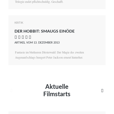
Trilogie endet pflichtschuldig. Geschafft.
KRITIK
DER HOBBIT: SMAUGS EINÖDE
    
ARTIKEL VOM 13. DEZEMBER 2013
Fantasie im blutleeren Düsterwald: Der Magie des zweiten
Augenaufschlags hungert Peter Jackson erneut hinterher.
Aktuelle


Filmstarts