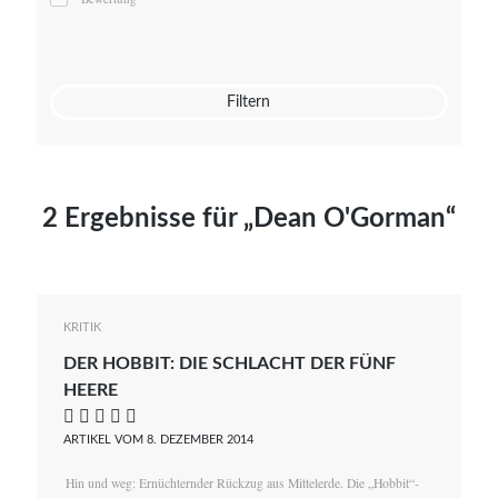
Mato von Vogelstein
Julia Weigl
Benjamin Wimmer
Christian Witte
Filtern
Magdalena Zalewski
2 Ergebnisse für „Dean O'Gorman“
KRITIK
DER HOBBIT: DIE SCHLACHT DER FÜNF
HEERE
    
ARTIKEL VOM 8. DEZEMBER 2014
Hin und weg: Ernüchternder Rückzug aus Mittelerde. Die „Hobbit“-