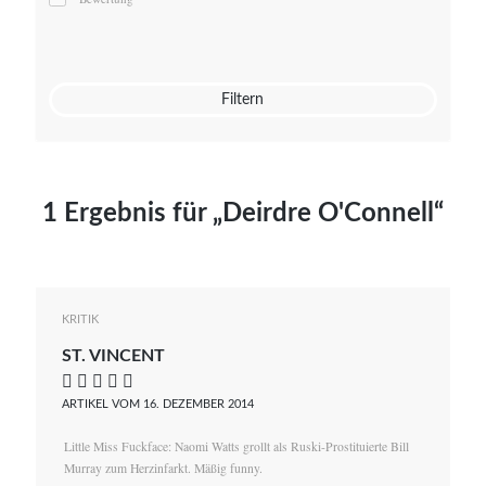
Mato von Vogelstein
Julia Weigl
Benjamin Wimmer
Christian Witte
Filtern
Magdalena Zalewski
1 Ergebnis für „Deirdre O'Connell“
KRITIK
ST. VINCENT
    
ARTIKEL VOM 16. DEZEMBER 2014
Little Miss Fuckface: Naomi Watts grollt als Ruski-Prostituierte Bill
Murray zum Herzinfarkt. Mäßig funny.