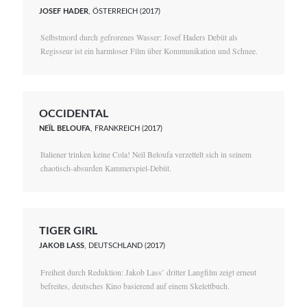
JOSEF HADER
, ÖSTERREICH (2017)
Selbstmord durch gefrorenes Wasser: Josef Haders Debüt als
Regisseur ist ein harmloser Film über Kommunikation und Schnee.
OCCIDENTAL
NEÏL BELOUFA
, FRANKREICH (2017)
Italiener trinken keine Cola! Neïl Beloufa verzettelt sich in seinem
chaotisch-absurden Kammerspiel-Debüt.
TIGER GIRL
JAKOB LASS
, DEUTSCHLAND (2017)
Freiheit durch Reduktion: Jakob Lass’ dritter Langfilm zeigt erneut
befreites, deutsches Kino basierend auf einem Skelettbuch.