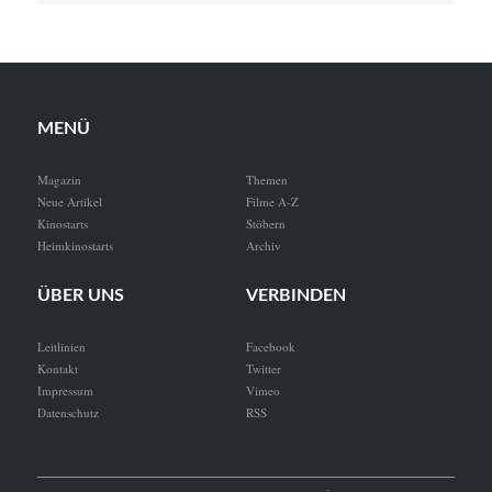
MENÜ
Magazin
Themen
Neue Artikel
Filme A-Z
Kinostarts
Stöbern
Heimkinostarts
Archiv
ÜBER UNS
VERBINDEN
Leitlinien
Facebook
Kontakt
Twitter
Impressum
Vimeo
Datenschutz
RSS