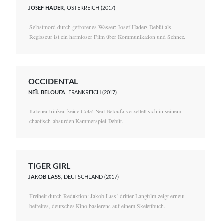
JOSEF HADER
, ÖSTERREICH (2017)
Selbstmord durch gefrorenes Wasser: Josef Haders Debüt als
Regisseur ist ein harmloser Film über Kommunikation und Schnee.
OCCIDENTAL
NEÏL BELOUFA
, FRANKREICH (2017)
Italiener trinken keine Cola! Neïl Beloufa verzettelt sich in seinem
chaotisch-absurden Kammerspiel-Debüt.
TIGER GIRL
JAKOB LASS
, DEUTSCHLAND (2017)
Freiheit durch Reduktion: Jakob Lass’ dritter Langfilm zeigt erneut
befreites, deutsches Kino basierend auf einem Skelettbuch.