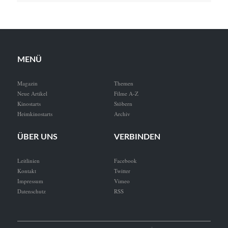
MENÜ
Magazin
Themen
Neue Artikel
Filme A-Z
Kinostarts
Stöbern
Heimkinostarts
Archiv
ÜBER UNS
VERBINDEN
Leitlinien
Facebook
Kontakt
Twitter
Impressum
Vimeo
Datenschutz
RSS