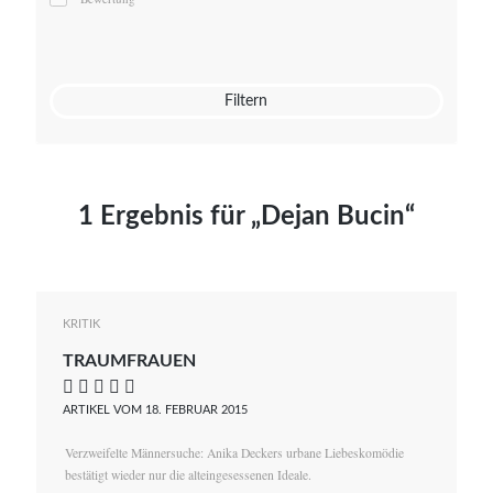
Mato von Vogelstein
Julia Weigl
Benjamin Wimmer
Christian Witte
Filtern
Magdalena Zalewski
1 Ergebnis für „Dejan Bucin“
KRITIK
TRAUMFRAUEN
    
ARTIKEL VOM 18. FEBRUAR 2015
Verzweifelte Männersuche: Anika Deckers urbane Liebeskomödie
bestätigt wieder nur die alteingesessenen Ideale.