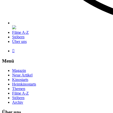
Filme A-Z
Stöbern
Über uns

Menü
Magazin
Neue Artikel
Kinostarts
Heimkinostarts
Themen
Filme A-Z
Stöbern
Archiv
Über uns