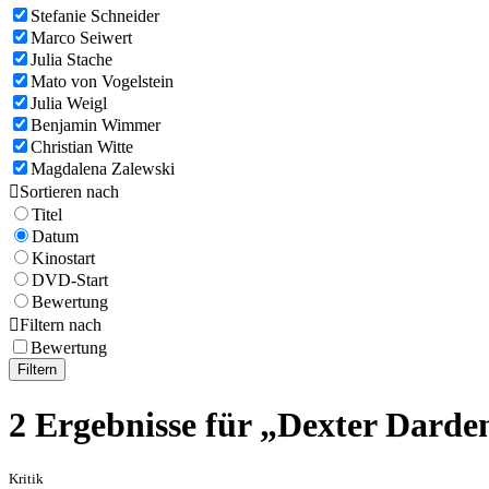
Stefanie Schneider
Marco Seiwert
Julia Stache
Mato von Vogelstein
Julia Weigl
Benjamin Wimmer
Christian Witte
Magdalena Zalewski

Sortieren nach
Titel
Datum
Kinostart
DVD-Start
Bewertung

Filtern nach
Bewertung
Filtern
2 Ergebnisse für „Dexter Darde
Kritik