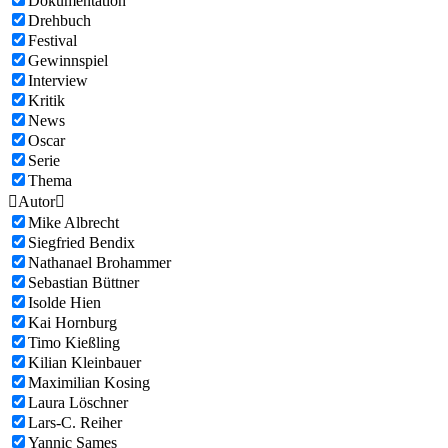
Dokumentation
Drehbuch
Festival
Gewinnspiel
Interview
Kritik
News
Oscar
Serie
Thema

Autor

Mike Albrecht
Siegfried Bendix
Nathanael Brohammer
Sebastian Büttner
Isolde Hien
Kai Hornburg
Timo Kießling
Kilian Kleinbauer
Maximilian Kosing
Laura Löschner
Lars-C. Reiher
Yannic Sames