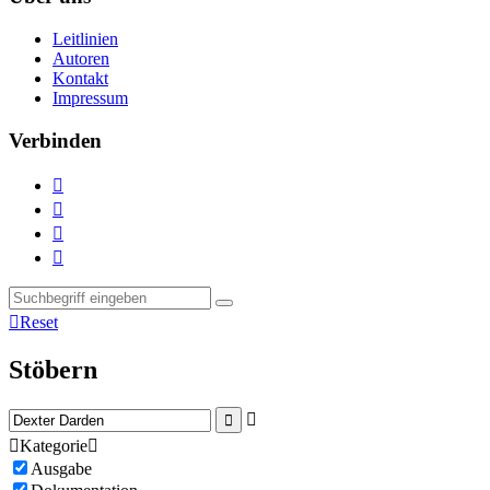
Leitlinien
Autoren
Kontakt
Impressum
Verbinden





Reset
Stöbern



Kategorie

Ausgabe