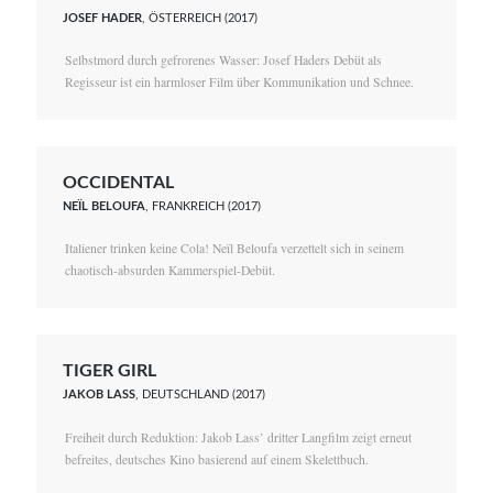
JOSEF HADER
, ÖSTERREICH (2017)
Selbstmord durch gefrorenes Wasser: Josef Haders Debüt als
Regisseur ist ein harmloser Film über Kommunikation und Schnee.
OCCIDENTAL
NEÏL BELOUFA
, FRANKREICH (2017)
Italiener trinken keine Cola! Neïl Beloufa verzettelt sich in seinem
chaotisch-absurden Kammerspiel-Debüt.
TIGER GIRL
JAKOB LASS
, DEUTSCHLAND (2017)
Freiheit durch Reduktion: Jakob Lass’ dritter Langfilm zeigt erneut
befreites, deutsches Kino basierend auf einem Skelettbuch.