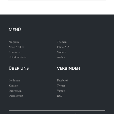
MENÜ
Magazin
Themen
Neue Artikel
Filme A-Z
Kinostarts
Stöbern
Heimkinostarts
Archiv
ÜBER UNS
VERBINDEN
Leitlinien
Facebook
Kontakt
Twitter
Impressum
Vimeo
Datenschutz
RSS