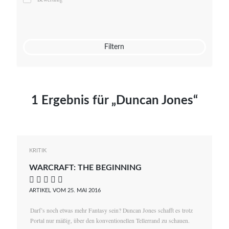
Mato von Vogelstein
Julia Weigl
Benjamin Wimmer
Christian Witte
Filtern
Magdalena Zalewski
1 Ergebnis für „Duncan Jones“
KRITIK
WARCRAFT: THE BEGINNING
    
ARTIKEL VOM 25. MAI 2016
Darf’s noch etwas mehr Fantasy sein? Duncan Jones schafft es trotz
Portal nur mäßig, über den konventionellen Tellerrand zu schauen.