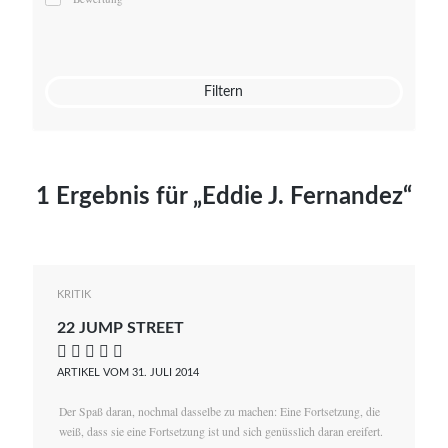
Mato von Vogelstein
Julia Weigl
Benjamin Wimmer
Christian Witte
Filtern
Magdalena Zalewski
1 Ergebnis für „Eddie J. Fernandez“
KRITIK
22 JUMP STREET
    
ARTIKEL VOM 31. JULI 2014
Der Spaß daran, nochmal dasselbe zu machen: Eine Fortsetzung, die
weiß, dass sie eine Fortsetzung ist und sich genüsslich daran ereifert.