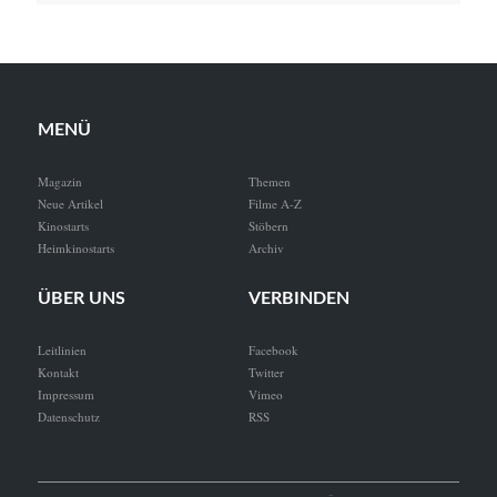
MENÜ
Magazin
Themen
Neue Artikel
Filme A-Z
Kinostarts
Stöbern
Heimkinostarts
Archiv
ÜBER UNS
VERBINDEN
Leitlinien
Facebook
Kontakt
Twitter
Impressum
Vimeo
Datenschutz
RSS