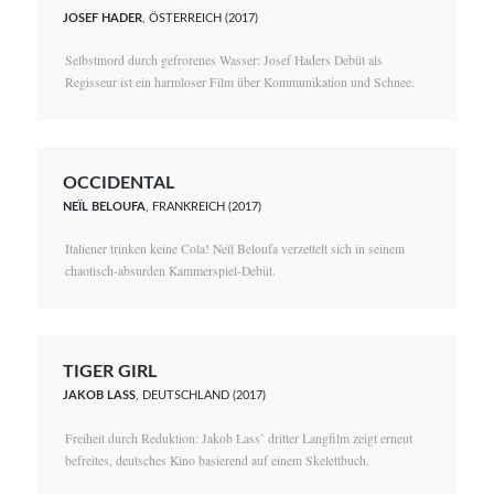
JOSEF HADER
, ÖSTERREICH (2017)
Selbstmord durch gefrorenes Wasser: Josef Haders Debüt als
Regisseur ist ein harmloser Film über Kommunikation und Schnee.
OCCIDENTAL
NEÏL BELOUFA
, FRANKREICH (2017)
Italiener trinken keine Cola! Neïl Beloufa verzettelt sich in seinem
chaotisch-absurden Kammerspiel-Debüt.
TIGER GIRL
JAKOB LASS
, DEUTSCHLAND (2017)
Freiheit durch Reduktion: Jakob Lass’ dritter Langfilm zeigt erneut
befreites, deutsches Kino basierend auf einem Skelettbuch.