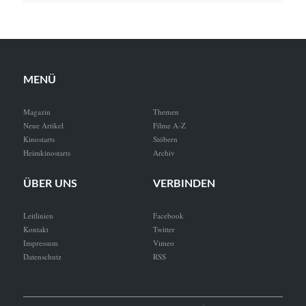
MENÜ
Magazin
Themen
Neue Artikel
Filme A-Z
Kinostarts
Stöbern
Heimkinostarts
Archiv
ÜBER UNS
VERBINDEN
Leitlinien
Facebook
Kontakt
Twitter
Impressum
Vimeo
Datenschutz
RSS