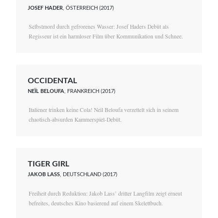
JOSEF HADER
, ÖSTERREICH (2017)
Selbstmord durch gefrorenes Wasser: Josef Haders Debüt als
Regisseur ist ein harmloser Film über Kommunikation und Schnee.
OCCIDENTAL
NEÏL BELOUFA
, FRANKREICH (2017)
Italiener trinken keine Cola! Neïl Beloufa verzettelt sich in seinem
chaotisch-absurden Kammerspiel-Debüt.
TIGER GIRL
JAKOB LASS
, DEUTSCHLAND (2017)
Freiheit durch Reduktion: Jakob Lass’ dritter Langfilm zeigt erneut
befreites, deutsches Kino basierend auf einem Skelettbuch.