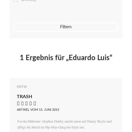
Mato von Vogelstein
Julia Weigl
Benjamin Wimmer
Christian Witte
Filtern
Magdalena Zalewski
1 Ergebnis für „Eduardo Luis“
KRITIK
TRASH
    
ARTIKEL VOM 15. JUNI 2015
Favela-Millionär: Stephen Daldry macht einen auf Danny Boyle und
pflügt die Moral im Hip-Hop-Gangster-Style um.