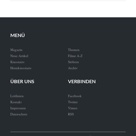
MENÜ
Magazin
Themen
Neue Artikel
Filme A-Z
Kinostarts
Stöbern
Heimkinostarts
Archiv
ÜBER UNS
VERBINDEN
Leitlinien
Facebook
Kontakt
Twitter
Impressum
Vimeo
Datenschutz
RSS