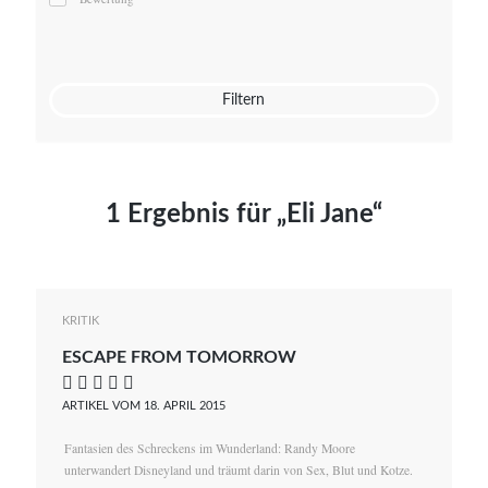
Mato von Vogelstein
Julia Weigl
Benjamin Wimmer
Christian Witte
Filtern
Magdalena Zalewski
1 Ergebnis für „Eli Jane“
KRITIK
ESCAPE FROM TOMORROW
    
ARTIKEL VOM 18. APRIL 2015
Fantasien des Schreckens im Wunderland: Randy Moore
unterwandert Disneyland und träumt darin von Sex, Blut und Kotze.