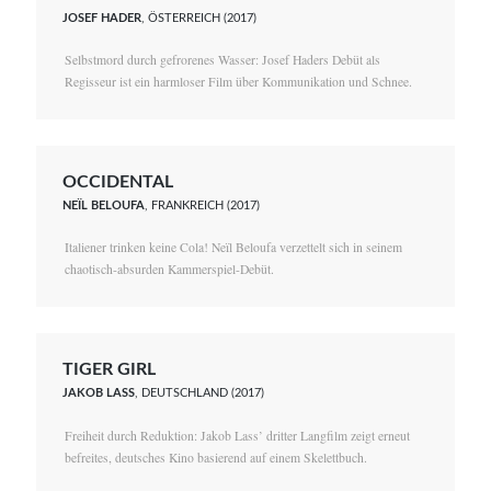
JOSEF HADER
, ÖSTERREICH (2017)
Selbstmord durch gefrorenes Wasser: Josef Haders Debüt als
Regisseur ist ein harmloser Film über Kommunikation und Schnee.
OCCIDENTAL
NEÏL BELOUFA
, FRANKREICH (2017)
Italiener trinken keine Cola! Neïl Beloufa verzettelt sich in seinem
chaotisch-absurden Kammerspiel-Debüt.
TIGER GIRL
JAKOB LASS
, DEUTSCHLAND (2017)
Freiheit durch Reduktion: Jakob Lass’ dritter Langfilm zeigt erneut
befreites, deutsches Kino basierend auf einem Skelettbuch.