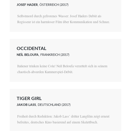
JOSEF HADER
, ÖSTERREICH (2017)
Selbstmord durch gefrorenes Wasser: Josef Haders Debüt als
Regisseur ist ein harmloser Film über Kommunikation und Schnee.
OCCIDENTAL
NEÏL BELOUFA
, FRANKREICH (2017)
Italiener trinken keine Cola! Neïl Beloufa verzettelt sich in seinem
chaotisch-absurden Kammerspiel-Debüt.
TIGER GIRL
JAKOB LASS
, DEUTSCHLAND (2017)
Freiheit durch Reduktion: Jakob Lass’ dritter Langfilm zeigt erneut
befreites, deutsches Kino basierend auf einem Skelettbuch.