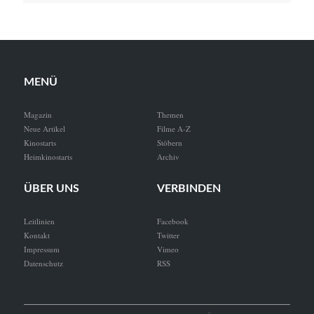
MENÜ
Magazin
Themen
Neue Artikel
Filme A-Z
Kinostarts
Stöbern
Heimkinostarts
Archiv
ÜBER UNS
VERBINDEN
Leitlinien
Facebook
Kontakt
Twitter
Impressum
Vimeo
Datenschutz
RSS