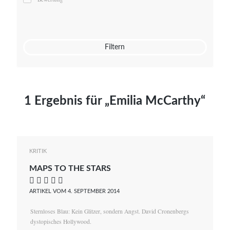
Mato von Vogelstein
Julia Weigl
Benjamin Wimmer
Christian Witte
Filtern
Magdalena Zalewski
1 Ergebnis für „Emilia McCarthy“
KRITIK
MAPS TO THE STARS
    
ARTIKEL VOM 4. SEPTEMBER 2014
Sternloses Blau: Kein Glitzer, sondern Angst. David Cronenbergs
dystopisches Hollywood.