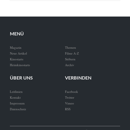
MENÜ
Magazin
Themen
Neue Artikel
Filme A-Z
Kinostarts
Stöbern
Heimkinostarts
Archiv
ÜBER UNS
VERBINDEN
Leitlinien
Facebook
Kontakt
Twitter
Impressum
Vimeo
Datenschutz
RSS