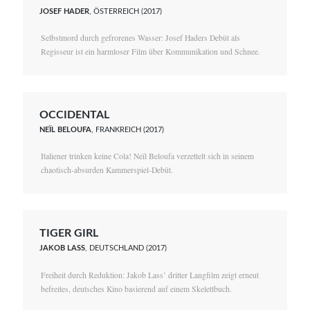
JOSEF HADER
, ÖSTERREICH (2017)
Selbstmord durch gefrorenes Wasser: Josef Haders Debüt als
Regisseur ist ein harmloser Film über Kommunikation und Schnee.
OCCIDENTAL
NEÏL BELOUFA
, FRANKREICH (2017)
Italiener trinken keine Cola! Neïl Beloufa verzettelt sich in seinem
chaotisch-absurden Kammerspiel-Debüt.
TIGER GIRL
JAKOB LASS
, DEUTSCHLAND (2017)
Freiheit durch Reduktion: Jakob Lass’ dritter Langfilm zeigt erneut
befreites, deutsches Kino basierend auf einem Skelettbuch.