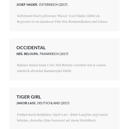
JOSEF HADER
, ÖSTERREICH (2017)
Selbstmord durch gefrorenes Wasser: Josef Haders Debüt als
Regisseur ist ein harmloser Film über Kommunikation und Schnee.
OCCIDENTAL
NEÏL BELOUFA
, FRANKREICH (2017)
Italiener trinken keine Cola! Neïl Beloufa verzettelt sich in seinem
chaotisch-absurden Kammerspiel-Debüt.
TIGER GIRL
JAKOB LASS
, DEUTSCHLAND (2017)
Freiheit durch Reduktion: Jakob Lass’ dritter Langfilm zeigt erneut
befreites, deutsches Kino basierend auf einem Skelettbuch.