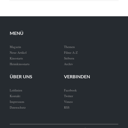
MENÜ
Magazin
Themen
Neue Artikel
Filme A-Z
Kinostarts
Stöbern
Heimkinostarts
Archiv
ÜBER UNS
VERBINDEN
Leitlinien
Facebook
Kontakt
Twitter
Impressum
Vimeo
Datenschutz
RSS