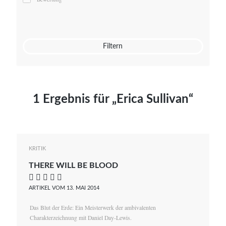
Mato von Vogelstein
Julia Weigl
Benjamin Wimmer
Christian Witte
Filtern
Magdalena Zalewski
1 Ergebnis für „Erica Sullivan“
KRITIK
THERE WILL BE BLOOD
    
ARTIKEL VOM 13. MAI 2014
Das Blut der Erde: Ein Meisterwerk der ambivalenten
Charakterzeichnung mit Daniel Day-Lewis.