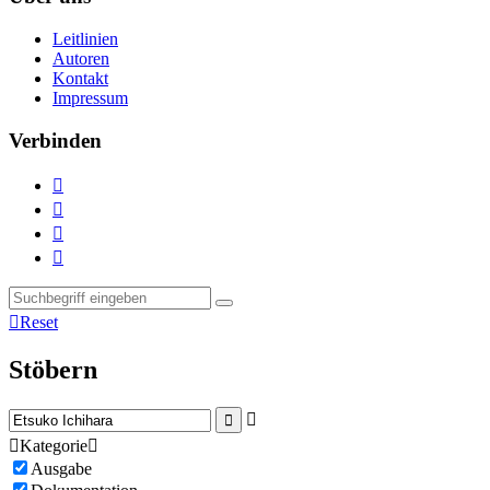
Leitlinien
Autoren
Kontakt
Impressum
Verbinden





Reset
Stöbern



Kategorie

Ausgabe