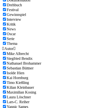
Dokumentation
Drehbuch
Festival
Gewinnspiel
Interview
Kritik
News
Oscar
Serie
Thema

Autor

Mike Albrecht
Siegfried Bendix
Nathanael Brohammer
Sebastian Büttner
Isolde Hien
Kai Hornburg
Timo Kießling
Kilian Kleinbauer
Maximilian Kosing
Laura Löschner
Lars-C. Reiher
Yannic Sames