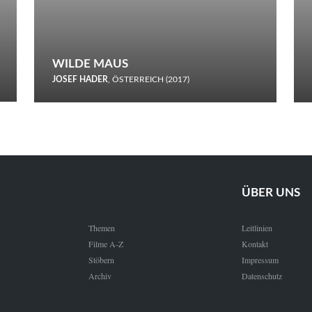
WILDE MAUS
JOSEF HADER
, ÖSTERREICH (2017)
Selbstmord durch gefrorenes Wasser: Josef Haders Debüt als
Regisseur ist ein harmloser Film über Kommunikation und
Schnee.
ÜBER UNS
Themen
Leitlinien
Filme A-Z
Kontakt
Stöbern
Impressum
Archiv
Datenschutz