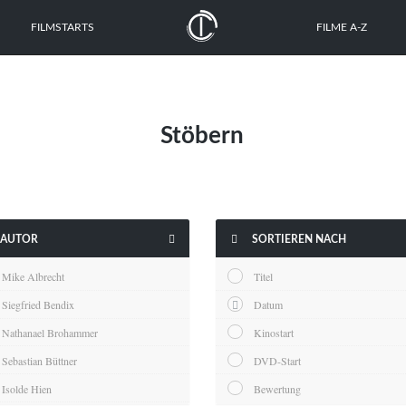
FILMSTARTS
FILME A-Z
Stöbern


AUTOR
SORTIEREN NACH
Mike Albrecht
Titel
Siegfried Bendix
Datum
Nathanael Brohammer
Kinostart
Sebastian Büttner
DVD-Start
Isolde Hien
Bewertung