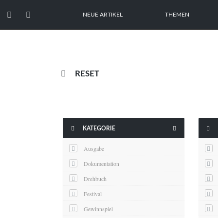


NEUE ARTIKEL
THEMEN

RESET



KATEGORIE
Ausgabe
Dokumentation
Drehbuch
Festival
Gewinnspiel