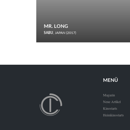
MR. LONG
SABU
, JAPAN (2017)
Zerbrochene Leben und einstürzende Neubauten: In seiner
neunten Berlinale-Teilnahme schickt Sabu Rindersuppen in
den Wettbewerb.
MENÜ
Magazin
Neue Artikel
Kinostarts
Heimkinostarts