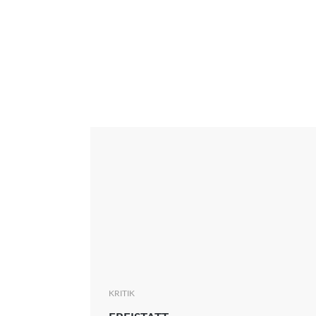
Interview
Kritik
News
Oscar
Serie
Thema
KRITIK