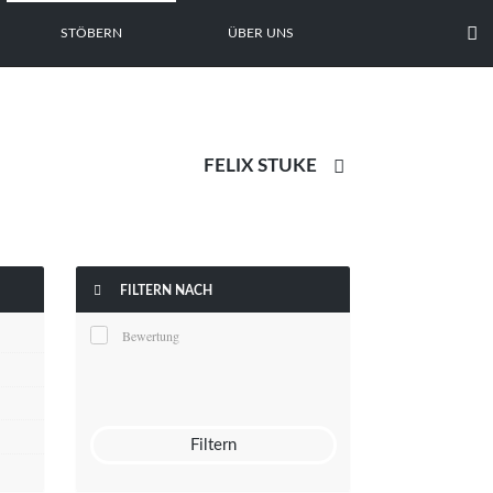

STÖBERN
ÜBER UNS


FILTERN NACH
Bewertung
Filtern