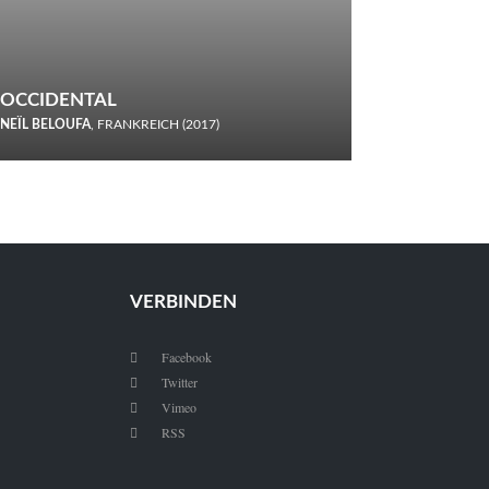
OCCIDENTAL
NEÏL BELOUFA
, FRANKREICH (2017)
Italiener trinken keine Cola! Neïl Beloufa verzettelt sich in
seinem chaotisch-absurden Kammerspiel-Debüt.
VERBINDEN
Facebook

Twitter

Vimeo

RSS
