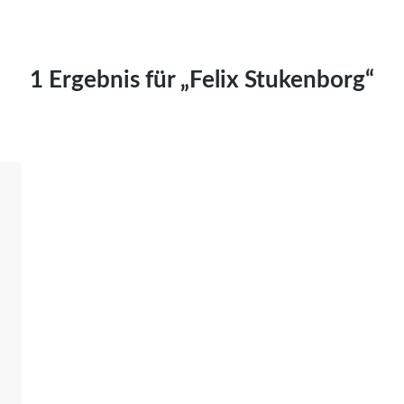
Kai Hornburg
Timo Kießling
Kilian Kleinbauer
1 Ergebnis für „Felix Stukenborg“
Maximilian Kosing
Laura Löschner
Lars-C. Reiher
Yannic Sames
Stefanie Schneider
Marco Seiwert
Julia Stache
Mato von Vogelstein
Julia Weigl
Benjamin Wimmer
Christian Witte
Magdalena Zalewski