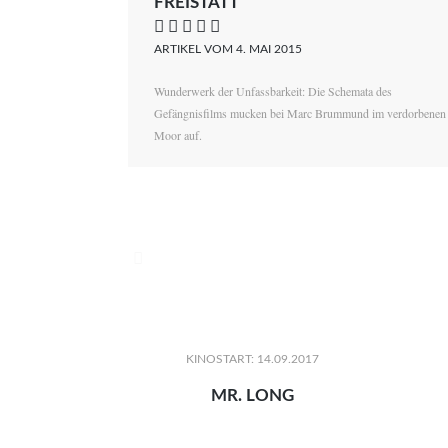
FREISTATT
    
ARTIKEL VOM 4. MAI 2015
Wunderwerk der Unfassbarkeit: Die Schemata des
Gefängnisfilms mucken bei Marc Brummund im verdorbenen
Moor auf.

KINOSTART: 14.09.2017
MR. LONG