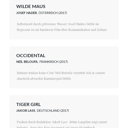
WILDE MAUS
JOSEF HADER
, ÖSTERREICH (2017)
Selbstmord durch gefrorenes Wasser: Josef Haders Debüt als
Regisseur ist ein harmloser Film über Kommunikation und Schnee.
OCCIDENTAL
NEÏL BELOUFA
, FRANKREICH (2017)
Italiener trinken keine Cola! Neïl Beloufa verzettelt sich in seinem
chaotisch-absurden Kammerspiel-Debüt.
TIGER GIRL
JAKOB LASS
, DEUTSCHLAND (2017)
Freiheit durch Reduktion: Jakob Lass’ dritter Langfilm zeigt erneut
befreites, deutsches Kino basierend auf einem Skelettbuch.