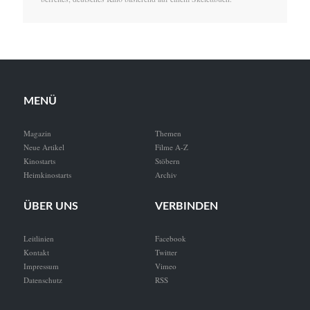
MENÜ
Magazin
Themen
Neue Artikel
Filme A-Z
Kinostarts
Stöbern
Heimkinostarts
Archiv
ÜBER UNS
VERBINDEN
Leitlinien
Facebook
Kontakt
Twitter
Impressum
Vimeo
Datenschutz
RSS