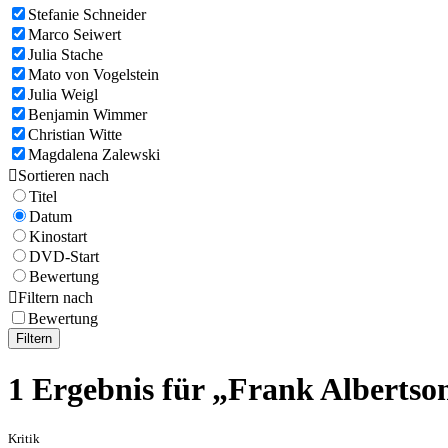
Stefanie Schneider
Marco Seiwert
Julia Stache
Mato von Vogelstein
Julia Weigl
Benjamin Wimmer
Christian Witte
Magdalena Zalewski

Sortieren nach
Titel
Datum
Kinostart
DVD-Start
Bewertung

Filtern nach
Bewertung
Filtern
1 Ergebnis für „Frank Albertso
Kritik