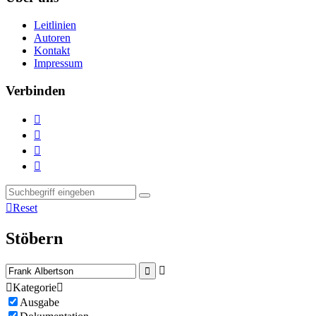
Leitlinien
Autoren
Kontakt
Impressum
Verbinden





Reset
Stöbern



Kategorie

Ausgabe