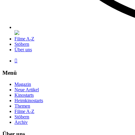
Filme A-Z
Stöbern
Über uns

Menü
Magazin
Neue Artikel
Kinostarts
Heimkinostarts
Themen
Filme A-Z
Stöbern
Archiv
Über uns