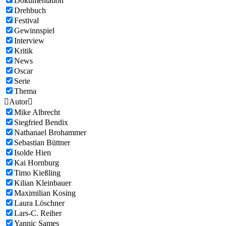
Dokumentation
Drehbuch
Festival
Gewinnspiel
Interview
Kritik
News
Oscar
Serie
Thema

Autor

Mike Albrecht
Siegfried Bendix
Nathanael Brohammer
Sebastian Büttner
Isolde Hien
Kai Hornburg
Timo Kießling
Kilian Kleinbauer
Maximilian Kosing
Laura Löschner
Lars-C. Reiher
Yannic Sames