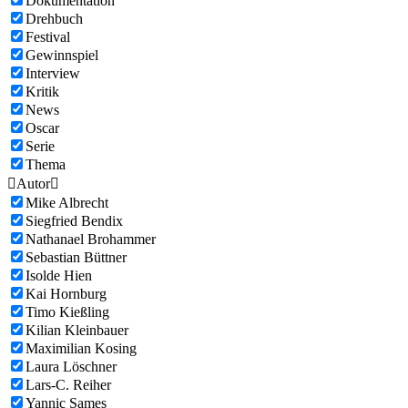
Dokumentation
Drehbuch
Festival
Gewinnspiel
Interview
Kritik
News
Oscar
Serie
Thema

Autor

Mike Albrecht
Siegfried Bendix
Nathanael Brohammer
Sebastian Büttner
Isolde Hien
Kai Hornburg
Timo Kießling
Kilian Kleinbauer
Maximilian Kosing
Laura Löschner
Lars-C. Reiher
Yannic Sames