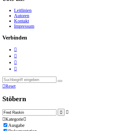
Leitlinien
Autoren
Kontakt
Impressum
Verbinden





Reset
Stöbern



Kategorie

Ausgabe