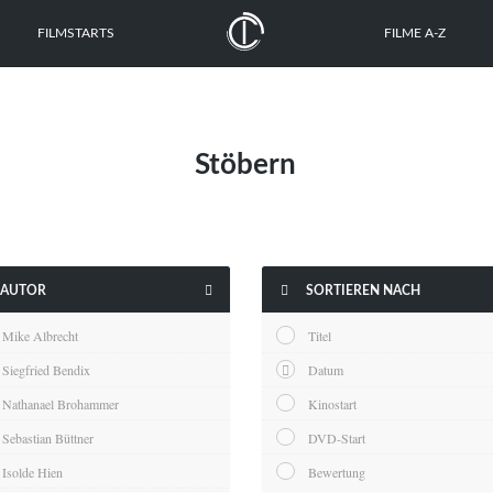
FILMSTARTS
FILME A-Z
Stöbern


AUTOR
SORTIEREN NACH
Mike Albrecht
Titel
Siegfried Bendix
Datum
Nathanael Brohammer
Kinostart
Sebastian Büttner
DVD-Start
Isolde Hien
Bewertung