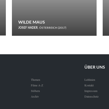
WILDE MAUS
JOSEF HADER
, ÖSTERREICH (2017)
Selbstmord durch gefrorenes Wasser: Josef Haders Debüt als
Regisseur ist ein harmloser Film über Kommunikation und
Schnee.
ÜBER UNS
Themen
Leitlinien
Filme A-Z
Kontakt
Stöbern
Impressum
Archiv
Datenschutz