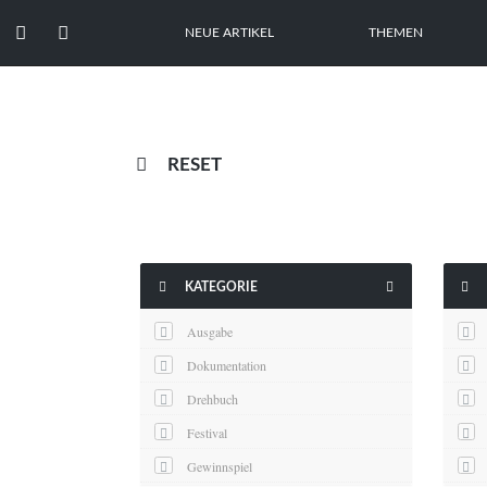


NEUE ARTIKEL
THEMEN

RESET



KATEGORIE
Ausgabe
Dokumentation
Drehbuch
Festival
Gewinnspiel