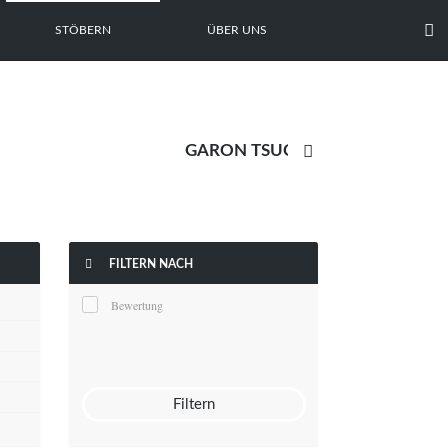

STÖBERN
ÜBER UNS


FILTERN NACH
Bewertung
Filtern