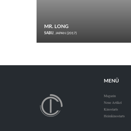
MR. LONG
SABU
, JAPAN (2017)
Zerbrochene Leben und einstürzende Neubauten: In seiner
neunten Berlinale-Teilnahme schickt Sabu Rindersuppen in
den Wettbewerb.
MENÜ
Magazin
Neue Artikel
Kinostarts
Heimkinostarts