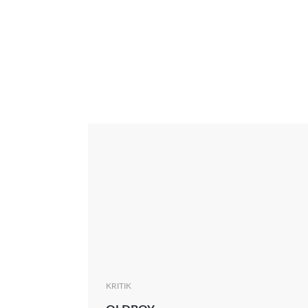
Interview
Kritik
News
Oscar
Serie
Thema
KRITIK