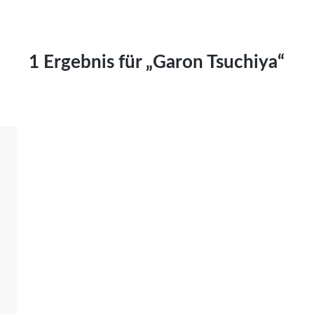
Kai Hornburg
Timo Kießling
Kilian Kleinbauer
1 Ergebnis für „Garon Tsuchiya“
Maximilian Kosing
Laura Löschner
Lars-C. Reiher
Yannic Sames
Stefanie Schneider
Marco Seiwert
Julia Stache
Mato von Vogelstein
Julia Weigl
Benjamin Wimmer
Christian Witte
Magdalena Zalewski