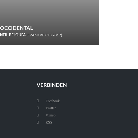
OCCIDENTAL
NEÏL BELOUFA
, FRANKREICH (2017)
Italiener trinken keine Cola! Neïl Beloufa verzettelt sich in
seinem chaotisch-absurden Kammerspiel-Debüt.
VERBINDEN
Facebook

Twitter

Vimeo

RSS
