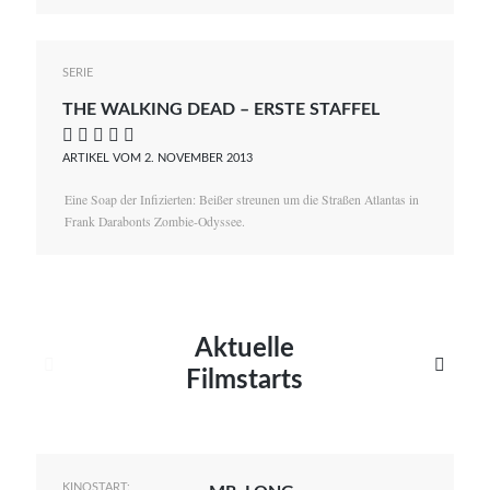
SERIE
THE WALKING DEAD – ERSTE STAFFEL
    
ARTIKEL VOM 2. NOVEMBER 2013
Eine Soap der Infizierten: Beißer streunen um die Straßen Atlantas in
Frank Darabonts Zombie-Odyssee.
Aktuelle


Filmstarts
KINOSTART: