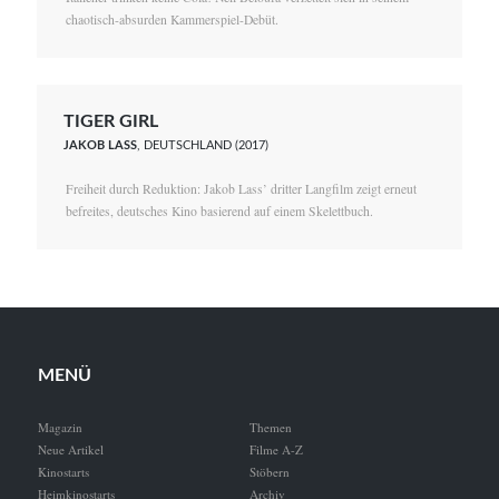
chaotisch-absurden Kammerspiel-Debüt.
TIGER GIRL
JAKOB LASS
, DEUTSCHLAND (2017)
Freiheit durch Reduktion: Jakob Lass’ dritter Langfilm zeigt erneut
befreites, deutsches Kino basierend auf einem Skelettbuch.
MENÜ
Magazin
Themen
Neue Artikel
Filme A-Z
Kinostarts
Stöbern
Heimkinostarts
Archiv