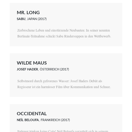
MR. LONG
SABU
, JAPAN (2017)
Zerbrochene Leben und einstürzende Neubauten: In seiner neunten
Berlinale-Teilnahme schickt Sabu Rindersuppen in den Wettbewerb.
WILDE MAUS
JOSEF HADER
, ÖSTERREICH (2017)
Selbstmord durch gefrorenes Wasser: Josef Haders Debüt als
Regisseur ist ein harmloser Film über Kommunikation und Schnee.
OCCIDENTAL
NEÏL BELOUFA
, FRANKREICH (2017)
Italiener trinken keine Cola! Neïl Beloufa verzettelt sich in seinem