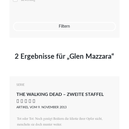
Mato von Vogelstein
Julia Weigl
Benjamin Wimmer
Christian Witte
Filtern
Magdalena Zalewski
2 Ergebnisse für „Glen Mazzara“
SERIE
THE WALKING DEAD – ZWEITE STAFFEL
    
ARTIKEL VOM 9. NOVEMBER 2013
Tot oder Tot: Noch genügt Beißern die Idiotie ihrer Opfer nicht,
meucheln sie doch munter weiter.