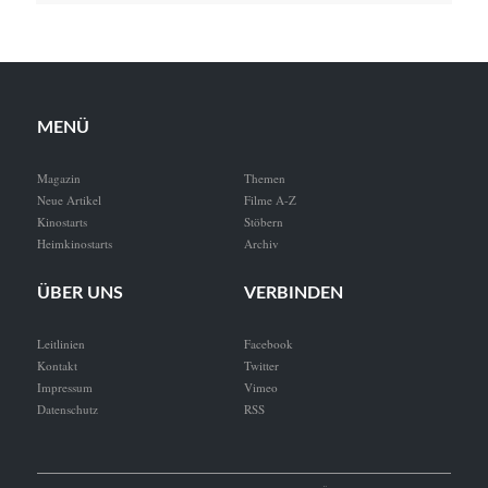
MENÜ
Magazin
Themen
Neue Artikel
Filme A-Z
Kinostarts
Stöbern
Heimkinostarts
Archiv
ÜBER UNS
VERBINDEN
Leitlinien
Facebook
Kontakt
Twitter
Impressum
Vimeo
Datenschutz
RSS