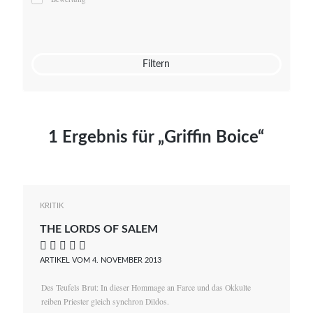
Mato von Vogelstein
Julia Weigl
Benjamin Wimmer
Christian Witte
Filtern
Magdalena Zalewski
1 Ergebnis für „Griffin Boice“
KRITIK
THE LORDS OF SALEM
    
ARTIKEL VOM 4. NOVEMBER 2013
Des Teufels Brut: In dieser Hommage an Farce und das Okkulte
reiben Priester gleich synchron Dildos.