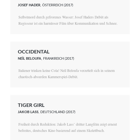
JOSEF HADER
, ÖSTERREICH (2017)
Selbstmord durch gefrorenes Wasser: Josef Haders Debüt als
Regisseur ist ein harmloser Film über Kommunikation und Schnee.
OCCIDENTAL
NEÏL BELOUFA
, FRANKREICH (2017)
Italiener trinken keine Cola! Neïl Beloufa verzettelt sich in seinem
chaotisch-absurden Kammerspiel-Debüt.
TIGER GIRL
JAKOB LASS
, DEUTSCHLAND (2017)
Freiheit durch Reduktion: Jakob Lass’ dritter Langfilm zeigt erneut
befreites, deutsches Kino basierend auf einem Skelettbuch.