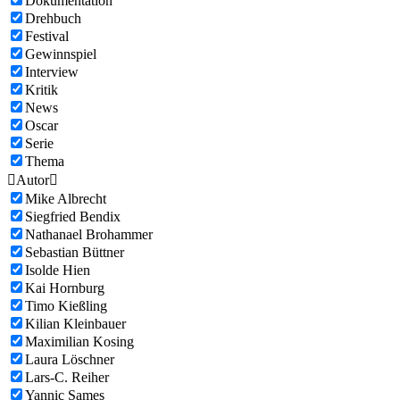
Dokumentation
Drehbuch
Festival
Gewinnspiel
Interview
Kritik
News
Oscar
Serie
Thema

Autor

Mike Albrecht
Siegfried Bendix
Nathanael Brohammer
Sebastian Büttner
Isolde Hien
Kai Hornburg
Timo Kießling
Kilian Kleinbauer
Maximilian Kosing
Laura Löschner
Lars-C. Reiher
Yannic Sames