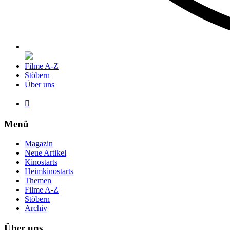
Filme A-Z
Stöbern
Über uns

Menü
Magazin
Neue Artikel
Kinostarts
Heimkinostarts
Themen
Filme A-Z
Stöbern
Archiv
Über uns