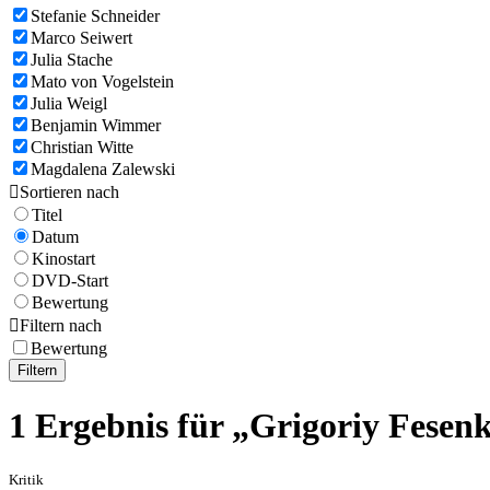
Stefanie Schneider
Marco Seiwert
Julia Stache
Mato von Vogelstein
Julia Weigl
Benjamin Wimmer
Christian Witte
Magdalena Zalewski

Sortieren nach
Titel
Datum
Kinostart
DVD-Start
Bewertung

Filtern nach
Bewertung
Filtern
1 Ergebnis für „Grigoriy Fesen
Kritik