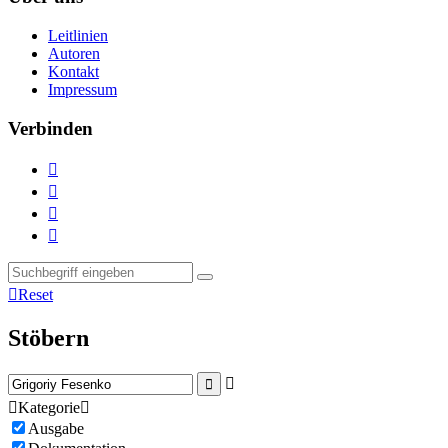
Leitlinien
Autoren
Kontakt
Impressum
Verbinden





Reset
Stöbern



Kategorie

Ausgabe