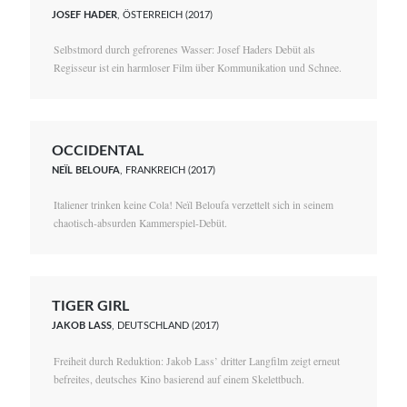
JOSEF HADER
, ÖSTERREICH (2017)
Selbstmord durch gefrorenes Wasser: Josef Haders Debüt als
Regisseur ist ein harmloser Film über Kommunikation und Schnee.
OCCIDENTAL
NEÏL BELOUFA
, FRANKREICH (2017)
Italiener trinken keine Cola! Neïl Beloufa verzettelt sich in seinem
chaotisch-absurden Kammerspiel-Debüt.
TIGER GIRL
JAKOB LASS
, DEUTSCHLAND (2017)
Freiheit durch Reduktion: Jakob Lass’ dritter Langfilm zeigt erneut
befreites, deutsches Kino basierend auf einem Skelettbuch.