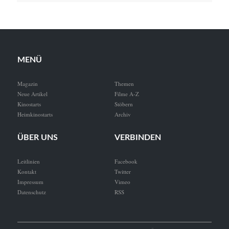
MENÜ
Magazin
Themen
Neue Artikel
Filme A-Z
Kinostarts
Stöbern
Heimkinostarts
Archiv
ÜBER UNS
VERBINDEN
Leitlinien
Facebook
Kontakt
Twitter
Impressum
Vimeo
Datenschutz
RSS