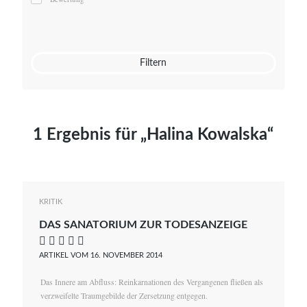
Mato von Vogelstein
Julia Weigl
Benjamin Wimmer
Christian Witte
Filtern
Magdalena Zalewski
1 Ergebnis für „Halina Kowalska“
KRITIK
DAS SANATORIUM ZUR TODESANZEIGE
    
ARTIKEL VOM 16. NOVEMBER 2014
Das Innere am Abfluss: Reinkarnationen des Vergangenen fließen als
verzweifelte Traumgebilde der Zersetzung entgegen.