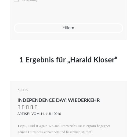
Mato von Vogelstein
Julia Weigl
Benjamin Wimmer
Christian Witte
Filtern
Magdalena Zalewski
1 Ergebnis für „Harald Kloser“
KRITIK
INDEPENDENCE DAY: WIEDERKEHR
    
ARTIKEL VOM 11. JULI 2016
Oops, I Did It Again: Roland Emmerichs Disasterporn begegnet
seinen Cumshots vorschnell und beachtlich stumpf.