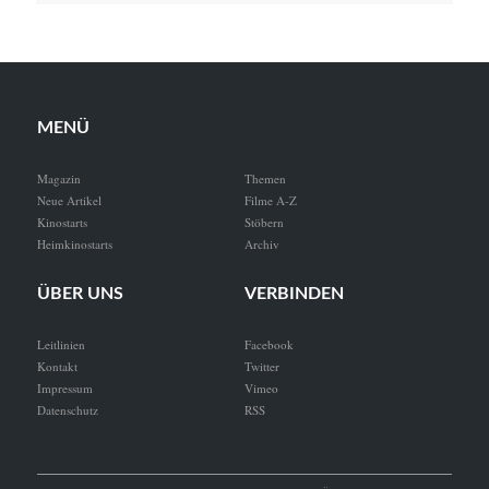
MENÜ
Magazin
Themen
Neue Artikel
Filme A-Z
Kinostarts
Stöbern
Heimkinostarts
Archiv
ÜBER UNS
VERBINDEN
Leitlinien
Facebook
Kontakt
Twitter
Impressum
Vimeo
Datenschutz
RSS