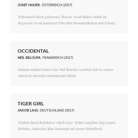
JOSEF HADER
, ÖSTERREICH (2017)
Selbstmord durch gefrorenes Wasser: Josef Haders Debüt als
Regisseur ist ein harmloser Film über Kommunikation und Schnee.
OCCIDENTAL
NEÏL BELOUFA
, FRANKREICH (2017)
Italiener trinken keine Cola! Neïl Beloufa verzettelt sich in seinem
chaotisch-absurden Kammerspiel-Debüt.
TIGER GIRL
JAKOB LASS
, DEUTSCHLAND (2017)
Freiheit durch Reduktion: Jakob Lass’ dritter Langfilm zeigt erneut
befreites, deutsches Kino basierend auf einem Skelettbuch.