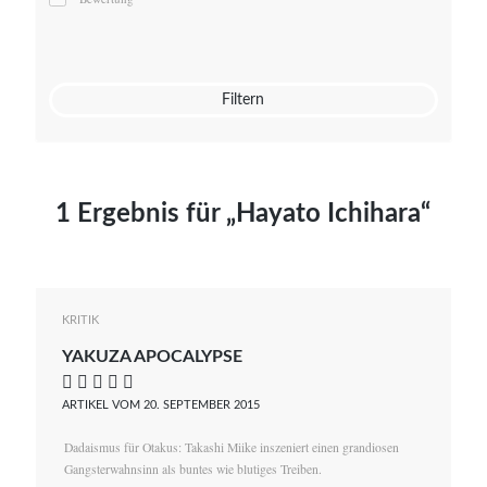
Mato von Vogelstein
Julia Weigl
Benjamin Wimmer
Christian Witte
Filtern
Magdalena Zalewski
1 Ergebnis für „Hayato Ichihara“
KRITIK
YAKUZA APOCALYPSE
    
ARTIKEL VOM 20. SEPTEMBER 2015
Dadaismus für Otakus: Takashi Miike inszeniert einen grandiosen
Gangsterwahnsinn als buntes wie blutiges Treiben.