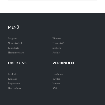
MENÜ
Magazin
Themen
Neue Artikel
Filme A-Z
Kinostarts
Stöbern
Heimkinostarts
Archiv
ÜBER UNS
VERBINDEN
Leitlinien
Facebook
Kontakt
Twitter
Impressum
Vimeo
Datenschutz
RSS