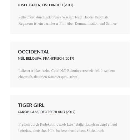
JOSEF HADER
, ÖSTERREICH (2017)
Selbstmord durch gefrorenes Wasser: Josef Haders Debüt als
Regisseur ist ein harmloser Film über Kommunikation und Schnee.
OCCIDENTAL
NEÏL BELOUFA
, FRANKREICH (2017)
Italiener trinken keine Cola! Neïl Beloufa verzettelt sich in seinem
chaotisch-absurden Kammerspiel-Debüt.
TIGER GIRL
JAKOB LASS
, DEUTSCHLAND (2017)
Freiheit durch Reduktion: Jakob Lass’ dritter Langfilm zeigt erneut
befreites, deutsches Kino basierend auf einem Skelettbuch.