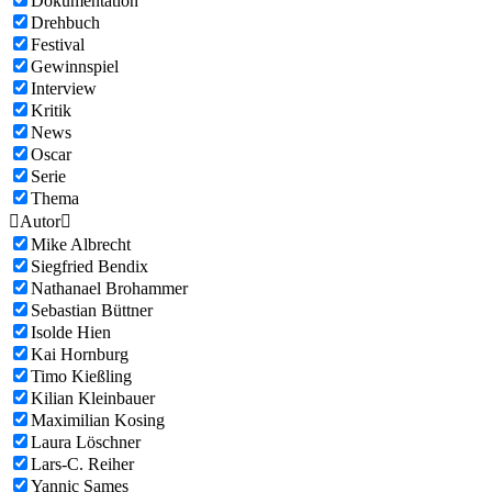
Dokumentation
Drehbuch
Festival
Gewinnspiel
Interview
Kritik
News
Oscar
Serie
Thema

Autor

Mike Albrecht
Siegfried Bendix
Nathanael Brohammer
Sebastian Büttner
Isolde Hien
Kai Hornburg
Timo Kießling
Kilian Kleinbauer
Maximilian Kosing
Laura Löschner
Lars-C. Reiher
Yannic Sames