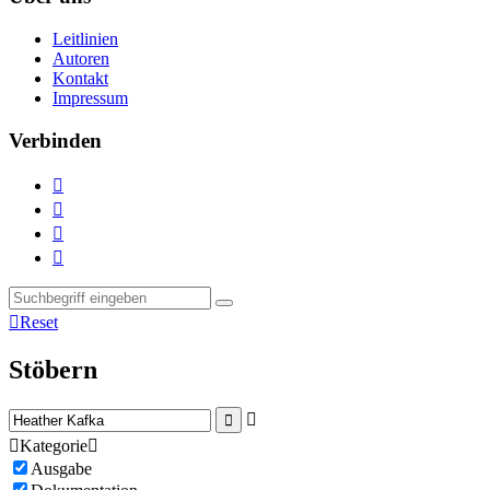
Leitlinien
Autoren
Kontakt
Impressum
Verbinden





Reset
Stöbern



Kategorie

Ausgabe