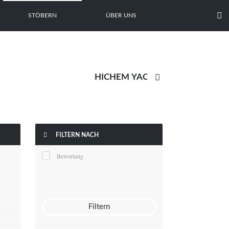

STÖBERN
ÜBER UNS


FILTERN NACH
Bewertung
Filtern