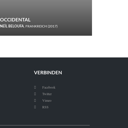
OCCIDENTAL
NEÏL BELOUFA
, FRANKREICH (2017)
Italiener trinken keine Cola! Neïl Beloufa verzettelt sich in
seinem chaotisch-absurden Kammerspiel-Debüt.
VERBINDEN
Facebook

Twitter

Vimeo

RSS
