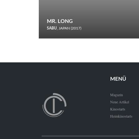
MR. LONG
SABU
, JAPAN (2017)
Zerbrochene Leben und einstürzende Neubauten: In seiner
neunten Berlinale-Teilnahme schickt Sabu Rindersuppen in
den Wettbewerb.
MENÜ
Magazin
Neue Artikel
Kinostarts
Heimkinostarts