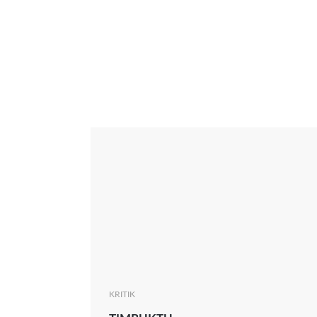
Interview
Kritik
News
Oscar
Serie
Thema
KRITIK