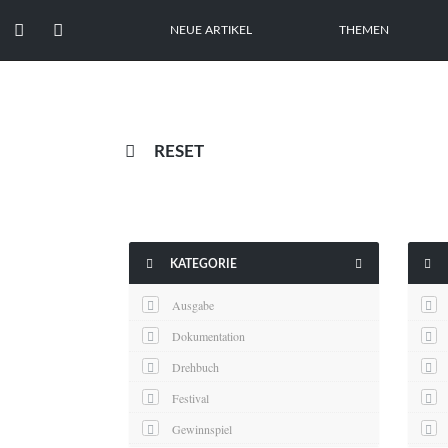


NEUE ARTIKEL
THEMEN

RESET



KATEGORIE
Ausgabe
Dokumentation
Drehbuch
Festival
Gewinnspiel