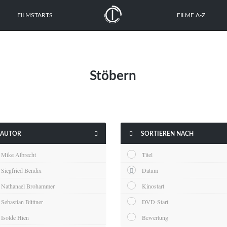
FILMSTARTS
FILME A-Z
Stöbern


AUTOR
SORTIEREN NACH
Mike Albrecht
Titel
Siegfried Bendix
Datum
Nathanael Brohammer
Kinostart
Sebastian Büttner
DVD-Start
Isolde Hien
Bewertung