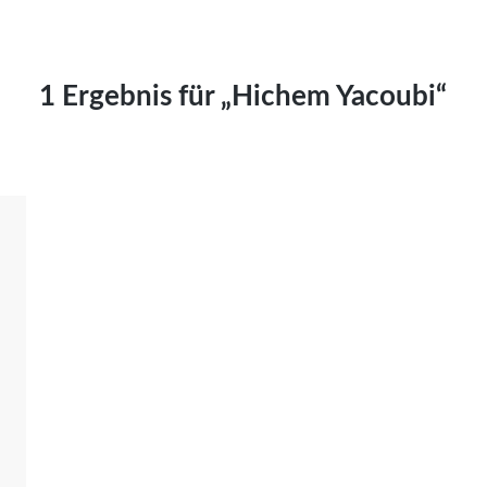
Kai Hornburg
Timo Kießling
Kilian Kleinbauer
1 Ergebnis für „Hichem Yacoubi“
Maximilian Kosing
Laura Löschner
Lars-C. Reiher
Yannic Sames
Stefanie Schneider
Marco Seiwert
Julia Stache
Mato von Vogelstein
Julia Weigl
Benjamin Wimmer
Christian Witte
Magdalena Zalewski