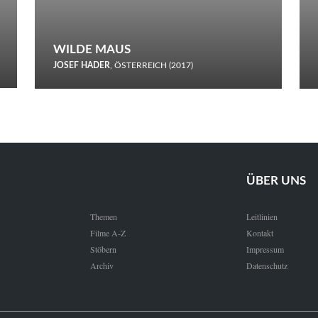
WILDE MAUS
JOSEF HADER
, ÖSTERREICH (2017)
Selbstmord durch gefrorenes Wasser: Josef Haders Debüt als
Regisseur ist ein harmloser Film über Kommunikation und
Schnee.
ÜBER UNS
Themen
Leitlinien
Filme A-Z
Kontakt
Stöbern
Impressum
Archiv
Datenschutz