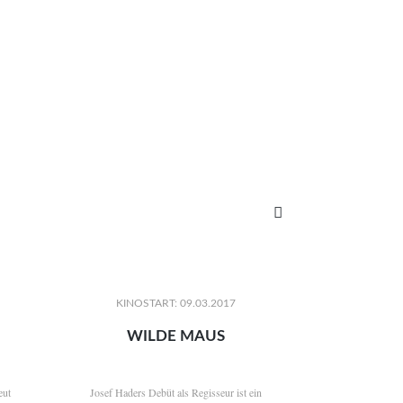

KINOSTART: 09.03.2017
WILDE MAUS
eut
Josef Haders Debüt als Regisseur ist ein