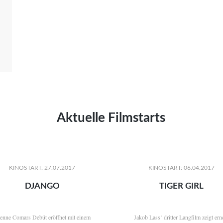
Aktuelle Filmstarts
KINOSTART: 27.07.2017
KINOSTART: 06.04.2017
DJANGO
TIGER GIRL
ienne Comars Debüt eröffnet mit einem
Jakob Lass’ dritter Langfilm zeigt ern