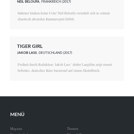
NEÏL BELOUFA
, FRANKREICH (2017)
Italiener trinken keine Cola! Neïl Beloufa verzettelt sich in seinem
chaotisch-absurden Kammerspiel-Debüt.
TIGER GIRL
JAKOB LASS
, DEUTSCHLAND (2017)
Freiheit durch Reduktion: Jakob Lass’ dritter Langfilm zeigt erneut
befreites, deutsches Kino basierend auf einem Skelettbuch.
MENÜ
Magazin
Themen