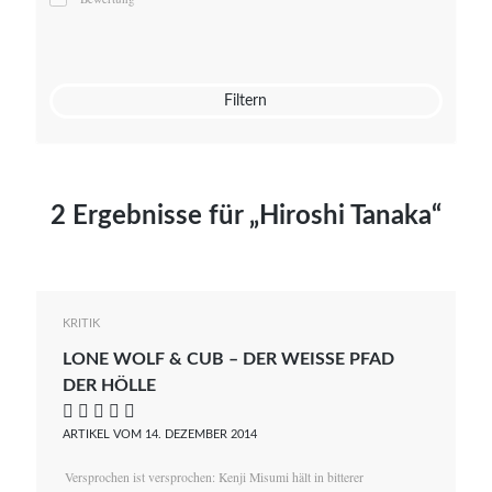
Mato von Vogelstein
Julia Weigl
Benjamin Wimmer
Christian Witte
Filtern
Magdalena Zalewski
2 Ergebnisse für „Hiroshi Tanaka“
KRITIK
LONE WOLF & CUB – DER WEISSE PFAD D
ER HÖLLE
    
ARTIKEL VOM 14. DEZEMBER 2014
Versprochen ist versprochen: Kenji Misumi hält in bitterer