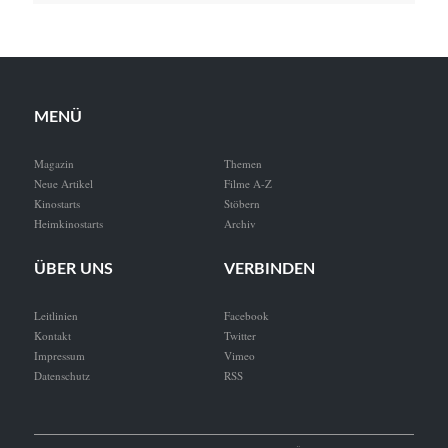
MENÜ
Magazin
Themen
Neue Artikel
Filme A-Z
Kinostarts
Stöbern
Heimkinostarts
Archiv
ÜBER UNS
VERBINDEN
Leitlinien
Facebook
Kontakt
Twitter
Impressum
Vimeo
Datenschutz
RSS