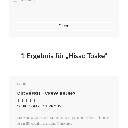
Mato von Vogelstein
Julia Weigl
Benjamin Wimmer
Christian Witte
Filtern
Magdalena Zalewski
1 Ergebnis für „Hisao Toake“
KRITIK
MIDARERU – VERWIRRUNG
    
ARTIKEL VOM 9. JANUAR 2015
Grenzenlose Sehnsucht: Mikio Naruses Drama mit Hideko Takamine
ist ein Höhepunkt japanischer Filmkunst.