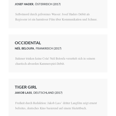
JOSEF HADER
, ÖSTERREICH (2017)
Selbstmord durch gefrorenes Wasser: Josef Haders Debüt als
Regisseur ist ein harmloser Film über Kommunikation und Schnee.
OCCIDENTAL
NEÏL BELOUFA
, FRANKREICH (2017)
Italiener trinken keine Cola! Neïl Beloufa verzettelt sich in seinem
chaotisch-absurden Kammerspiel-Debüt.
TIGER GIRL
JAKOB LASS
, DEUTSCHLAND (2017)
Freiheit durch Reduktion: Jakob Lass’ dritter Langfilm zeigt erneut
befreites, deutsches Kino basierend auf einem Skelettbuch.