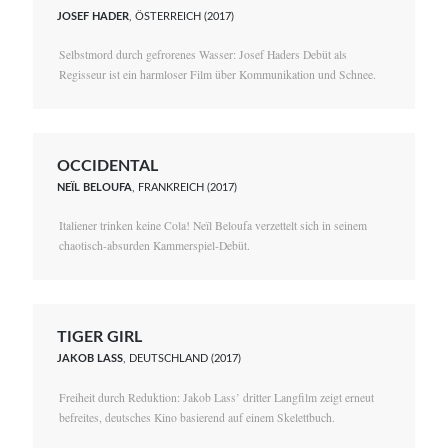
JOSEF HADER
, ÖSTERREICH (2017)
Selbstmord durch gefrorenes Wasser: Josef Haders Debüt als
Regisseur ist ein harmloser Film über Kommunikation und Schnee.
OCCIDENTAL
NEÏL BELOUFA
, FRANKREICH (2017)
Italiener trinken keine Cola! Neïl Beloufa verzettelt sich in seinem
chaotisch-absurden Kammerspiel-Debüt.
TIGER GIRL
JAKOB LASS
, DEUTSCHLAND (2017)
Freiheit durch Reduktion: Jakob Lass’ dritter Langfilm zeigt erneut
befreites, deutsches Kino basierend auf einem Skelettbuch.