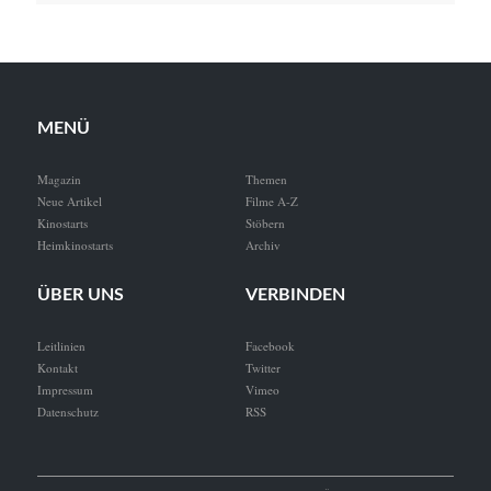
MENÜ
Magazin
Themen
Neue Artikel
Filme A-Z
Kinostarts
Stöbern
Heimkinostarts
Archiv
ÜBER UNS
VERBINDEN
Leitlinien
Facebook
Kontakt
Twitter
Impressum
Vimeo
Datenschutz
RSS