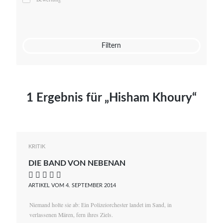
Mato von Vogelstein
Julia Weigl
Benjamin Wimmer
Christian Witte
Filtern
Magdalena Zalewski
1 Ergebnis für „Hisham Khoury“
KRITIK
DIE BAND VON NEBENAN
    
ARTIKEL VOM 4. SEPTEMBER 2014
Niemand holte sie ab: Ein Polizeiorchester landet im Sand, in
verlassenen Mären, fern ihres Ziels.