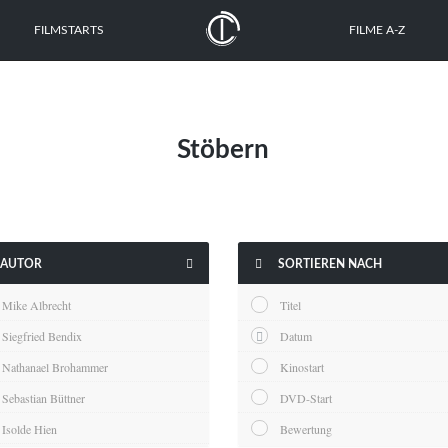
FILMSTARTS
FILME A-Z
Stöbern


AUTOR
SORTIEREN NACH
Mike Albrecht
Titel
Siegfried Bendix
Datum
Nathanael Brohammer
Kinostart
Sebastian Büttner
DVD-Start
Isolde Hien
Bewertung