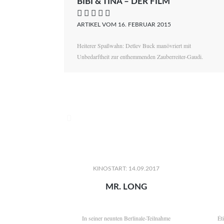
BIBI & TINA – DER FILM
    
ARTIKEL VOM 16. FEBRUAR 2015
Heiterer Spaßwahn: Detlev Buck manövriert mit
Unbedarftheit zur enthemmenden Zauberreiter-Gaudi.

KINOSTART: 14.09.2017
MR. LONG
In seiner neunten Berlinale-Teilnahme
Ét