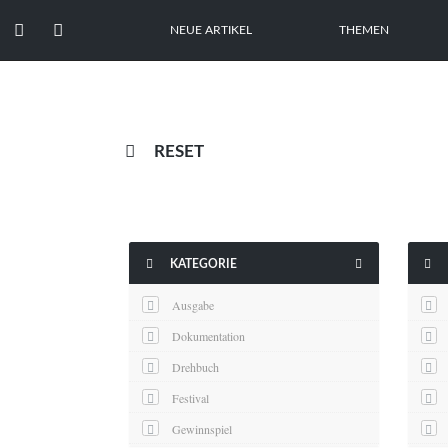


NEUE ARTIKEL
THEMEN

RESET



KATEGORIE
Ausgabe
Dokumentation
Drehbuch
Festival
Gewinnspiel