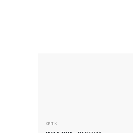
Interview
Kritik
News
Oscar
Serie
Thema
KRITIK