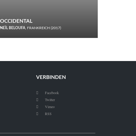
OCCIDENTAL
NEÏL BELOUFA
, FRANKREICH (2017)
Italiener trinken keine Cola! Neïl Beloufa verzettelt sich in
seinem chaotisch-absurden Kammerspiel-Debüt.
VERBINDEN
Facebook

Twitter

Vimeo

RSS
