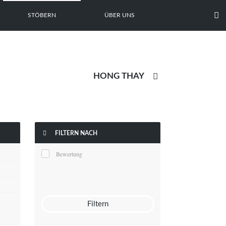

STÖBERN
ÜBER UNS


FILTERN NACH
Bewertung
Filtern