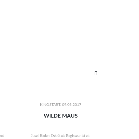

KINOSTART: 09.03.2017
WILDE MAUS
eut
Josef Haders Debüt als Regisseur ist ein