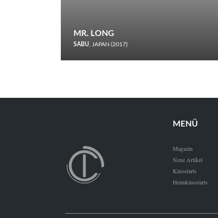
MR. LONG
SABU
, JAPAN (2017)
Zerbrochene Leben und einstürzende Neubauten: In seiner
neunten Berlinale-Teilnahme schickt Sabu Rindersuppen in
den Wettbewerb.
MENÜ
Magazin
Neue Artikel
Kinostarts
Heimkinostarts