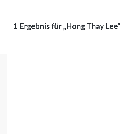
Kai Hornburg
Timo Kießling
Kilian Kleinbauer
1 Ergebnis für „Hong Thay Lee“
Maximilian Kosing
Laura Löschner
Lars-C. Reiher
Yannic Sames
Stefanie Schneider
Marco Seiwert
Julia Stache
Mato von Vogelstein
Julia Weigl
Benjamin Wimmer
Christian Witte
Magdalena Zalewski