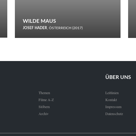
WILDE MAUS
JOSEF HADER
, ÖSTERREICH (2017)
Selbstmord durch gefrorenes Wasser: Josef Haders Debüt als
Regisseur ist ein harmloser Film über Kommunikation und
Schnee.
ÜBER UNS
Themen
Leitlinien
Filme A-Z
Kontakt
Stöbern
Impressum
Archiv
Datenschutz