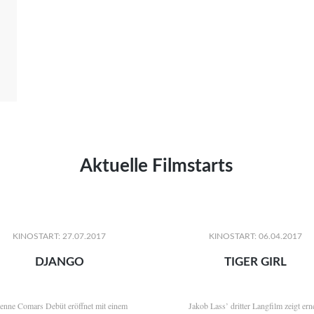
Aktuelle Filmstarts
KINOSTART: 27.07.2017
KINOSTART: 06.04.2017
DJANGO
TIGER GIRL
ienne Comars Debüt eröffnet mit einem
Jakob Lass’ dritter Langfilm zeigt ern