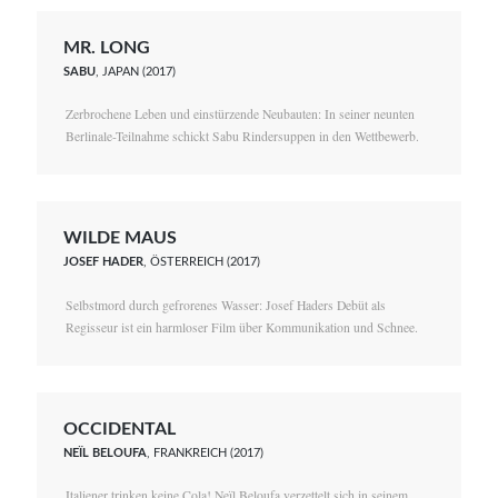
MR. LONG
SABU
, JAPAN (2017)
Zerbrochene Leben und einstürzende Neubauten: In seiner neunten
Berlinale-Teilnahme schickt Sabu Rindersuppen in den Wettbewerb.
WILDE MAUS
JOSEF HADER
, ÖSTERREICH (2017)
Selbstmord durch gefrorenes Wasser: Josef Haders Debüt als
Regisseur ist ein harmloser Film über Kommunikation und Schnee.
OCCIDENTAL
NEÏL BELOUFA
, FRANKREICH (2017)
Italiener trinken keine Cola! Neïl Beloufa verzettelt sich in seinem