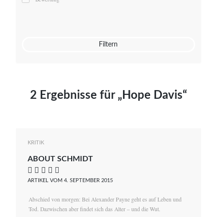
Mato von Vogelstein
Julia Weigl
Benjamin Wimmer
Christian Witte
Filtern
Magdalena Zalewski
2 Ergebnisse für „Hope Davis“
KRITIK
ABOUT SCHMIDT
    
ARTIKEL VOM 4. SEPTEMBER 2015
Abschied von morgen: Bei Alexander Payne geht es auf Leben und
Tod. Dazwischen aber findet sich das Alter – und die Wut.