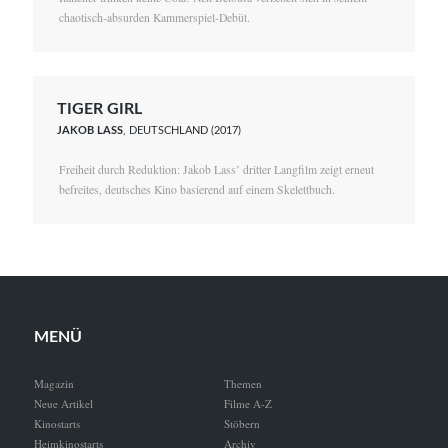
chaotisch-absurden Kammerspiel-Debüt.
TIGER GIRL
JAKOB LASS
, DEUTSCHLAND (2017)
Freiheit durch Reduktion: Jakob Lass’ dritter Langfilm zeigt erneut
befreites, deutsches Kino basierend auf einem Skelettbuch.
MENÜ
Magazin
Themen
Neue Artikel
Filme A-Z
Kinostarts
Stöbern
Heimkinostarts
Archiv