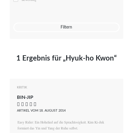
Mato von Vogelstein
Julia Weigl
Benjamin Wimmer
Christian Witte
Filtern
Magdalena Zalewski
1 Ergebnis für „Hyuk-ho Kwon“
KRITIK
BIN-JIP
    
ARTIKEL VOM 18. AUGUST 2014
Easy Rider: Ein Hohelied auf die Sprachlosigkeit. Kim Ki-duk
formiert das Yin und Yang der Ruhe selbst.