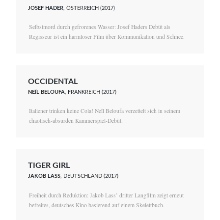
JOSEF HADER
, ÖSTERREICH (2017)
Selbstmord durch gefrorenes Wasser: Josef Haders Debüt als
Regisseur ist ein harmloser Film über Kommunikation und Schnee.
OCCIDENTAL
NEÏL BELOUFA
, FRANKREICH (2017)
Italiener trinken keine Cola! Neïl Beloufa verzettelt sich in seinem
chaotisch-absurden Kammerspiel-Debüt.
TIGER GIRL
JAKOB LASS
, DEUTSCHLAND (2017)
Freiheit durch Reduktion: Jakob Lass’ dritter Langfilm zeigt erneut
befreites, deutsches Kino basierend auf einem Skelettbuch.