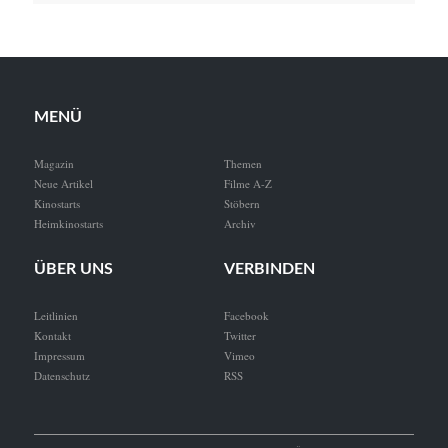
MENÜ
Magazin
Themen
Neue Artikel
Filme A-Z
Kinostarts
Stöbern
Heimkinostarts
Archiv
ÜBER UNS
VERBINDEN
Leitlinien
Facebook
Kontakt
Twitter
Impressum
Vimeo
Datenschutz
RSS