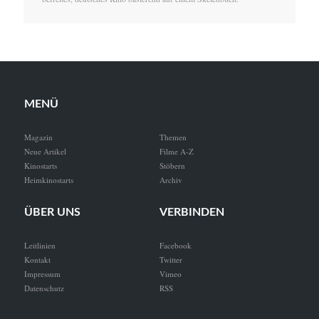
MENÜ
Magazin
Themen
Neue Artikel
Filme A-Z
Kinostarts
Stöbern
Heimkinostarts
Archiv
ÜBER UNS
VERBINDEN
Leitlinien
Facebook
Kontakt
Twitter
Impressum
Vimeo
Datenschutz
RSS