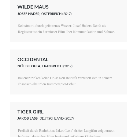
WILDE MAUS
JOSEF HADER
, ÖSTERREICH (2017)
Selbstmord durch gefrorenes Wasser: Josef Haders Debüt als
Regisseur ist ein harmloser Film über Kommunikation und Schnee.
OCCIDENTAL
NEÏL BELOUFA
, FRANKREICH (2017)
Italiener trinken keine Cola! Neïl Beloufa verzettelt sich in seinem
chaotisch-absurden Kammerspiel-Debüt.
TIGER GIRL
JAKOB LASS
, DEUTSCHLAND (2017)
Freiheit durch Reduktion: Jakob Lass’ dritter Langfilm zeigt erneut
befreites, deutsches Kino basierend auf einem Skelettbuch.