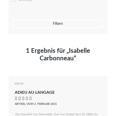
Mato von Vogelstein
Julia Weigl
Benjamin Wimmer
Christian Witte
Filtern
Magdalena Zalewski
1 Ergebnis für „Isabelle
Carbonneau“
KRITIK
ADIEU AU LANGAGE
    
ARTIKEL VOM 2. FEBRUAR 2015
Das Gegenteil von Altersmilde: Jean-Luc Godard lässt die Mittel des