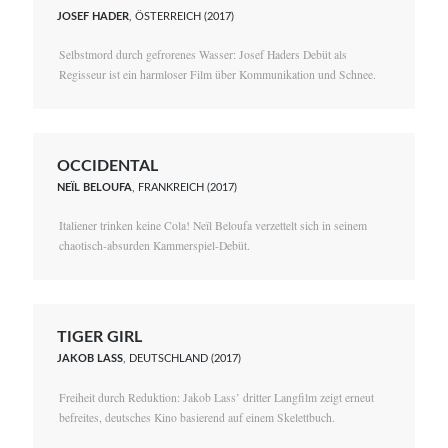
JOSEF HADER
, ÖSTERREICH (2017)
Selbstmord durch gefrorenes Wasser: Josef Haders Debüt als
Regisseur ist ein harmloser Film über Kommunikation und Schnee.
OCCIDENTAL
NEÏL BELOUFA
, FRANKREICH (2017)
Italiener trinken keine Cola! Neïl Beloufa verzettelt sich in seinem
chaotisch-absurden Kammerspiel-Debüt.
TIGER GIRL
JAKOB LASS
, DEUTSCHLAND (2017)
Freiheit durch Reduktion: Jakob Lass’ dritter Langfilm zeigt erneut
befreites, deutsches Kino basierend auf einem Skelettbuch.