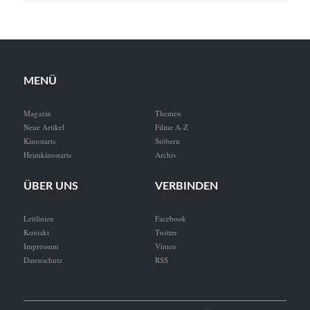
MENÜ
Magazin
Themen
Neue Artikel
Filme A-Z
Kinostarts
Stöbern
Heimkinostarts
Archiv
ÜBER UNS
VERBINDEN
Leitlinien
Facebook
Kontakt
Twitter
Impressum
Vimeo
Datenschutz
RSS