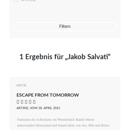
Mato von Vogelstein
Julia Weigl
Benjamin Wimmer
Christian Witte
Filtern
Magdalena Zalewski
1 Ergebnis für „Jakob Salvati“
KRITIK
ESCAPE FROM TOMORROW
    
ARTIKEL VOM 18. APRIL 2015
Fantasien des Schreckens im Wunderland: Randy Moore
unterwandert Disneyland und träumt darin von Sex, Blut und Kotze.