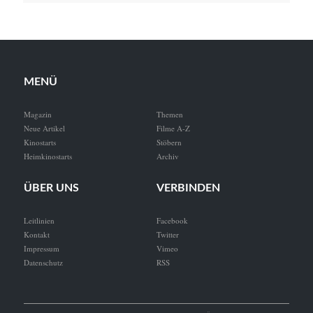
MENÜ
Magazin
Themen
Neue Artikel
Filme A-Z
Kinostarts
Stöbern
Heimkinostarts
Archiv
ÜBER UNS
VERBINDEN
Leitlinien
Facebook
Kontakt
Twitter
Impressum
Vimeo
Datenschutz
RSS