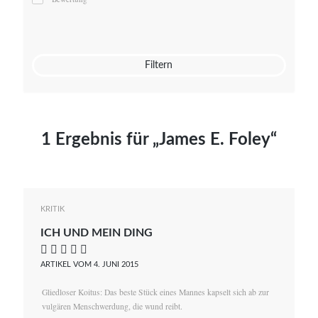
Mato von Vogelstein
Julia Weigl
Benjamin Wimmer
Christian Witte
Filtern
Magdalena Zalewski
1 Ergebnis für „James E. Foley“
KRITIK
ICH UND MEIN DING
    
ARTIKEL VOM 4. JUNI 2015
Gliedloser Koitus: Das beste Stück eines Mannes kapselt sich ab zur
vulgären Menschwerdung, die wund reibt.