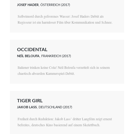
JOSEF HADER
, ÖSTERREICH (2017)
Selbstmord durch gefrorenes Wasser: Josef Haders Debüt als
Regisseur ist ein harmloser Film über Kommunikation und Schnee.
OCCIDENTAL
NEÏL BELOUFA
, FRANKREICH (2017)
Italiener trinken keine Cola! Neïl Beloufa verzettelt sich in seinem
chaotisch-absurden Kammerspiel-Debüt.
TIGER GIRL
JAKOB LASS
, DEUTSCHLAND (2017)
Freiheit durch Reduktion: Jakob Lass’ dritter Langfilm zeigt erneut
befreites, deutsches Kino basierend auf einem Skelettbuch.