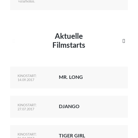
verarbeiten.
Aktuelle


Filmstarts
KINOSTART:
MR. LONG
14.09.2017
KINOSTART:
DJANGO
27.07.2017
KINOSTART:
TIGER GIRL