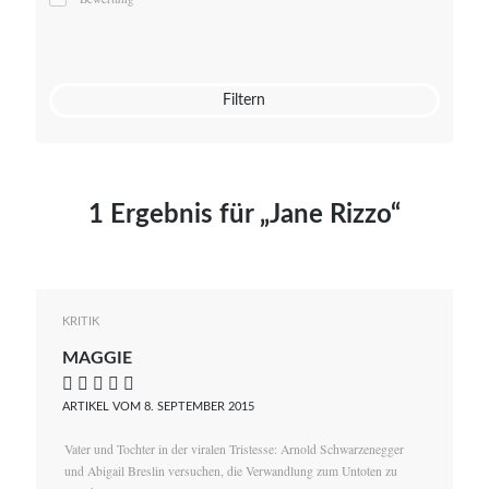
Mato von Vogelstein
Julia Weigl
Benjamin Wimmer
Christian Witte
Filtern
Magdalena Zalewski
1 Ergebnis für „Jane Rizzo“
KRITIK
MAGGIE
    
ARTIKEL VOM 8. SEPTEMBER 2015
Vater und Tochter in der viralen Tristesse: Arnold Schwarzenegger
und Abigail Breslin versuchen, die Verwandlung zum Untoten zu