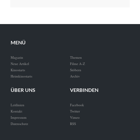
MENÜ
Magazin
Themen
Neue Artikel
Filme A-Z
Kinostarts
Stöbern
Heimkinostarts
Archiv
ÜBER UNS
VERBINDEN
Leitlinien
Facebook
Kontakt
Twitter
Impressum
Vimeo
Datenschutz
RSS