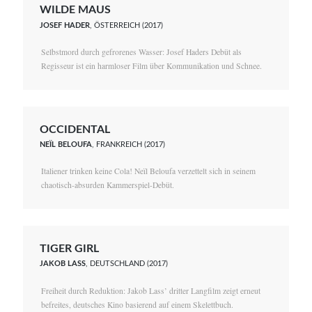
WILDE MAUS
JOSEF HADER
, ÖSTERREICH (2017)
Selbstmord durch gefrorenes Wasser: Josef Haders Debüt als
Regisseur ist ein harmloser Film über Kommunikation und Schnee.
OCCIDENTAL
NEÏL BELOUFA
, FRANKREICH (2017)
Italiener trinken keine Cola! Neïl Beloufa verzettelt sich in seinem
chaotisch-absurden Kammerspiel-Debüt.
TIGER GIRL
JAKOB LASS
, DEUTSCHLAND (2017)
Freiheit durch Reduktion: Jakob Lass’ dritter Langfilm zeigt erneut
befreites, deutsches Kino basierend auf einem Skelettbuch.