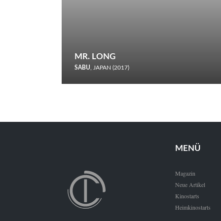
MR. LONG
SABU
, JAPAN (2017)
Zerbrochene Leben und einstürzende Neubauten: In seiner
neunten Berlinale-Teilnahme schickt Sabu Rindersuppen in
den Wettbewerb.
MENÜ
Magazin
Neue Artikel
Kinostarts
Heimkinostarts