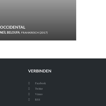
OCCIDENTAL
NEÏL BELOUFA
, FRANKREICH (2017)
Italiener trinken keine Cola! Neïl Beloufa verzettelt sich in
seinem chaotisch-absurden Kammerspiel-Debüt.
VERBINDEN
Facebook

Twitter

Vimeo

RSS
