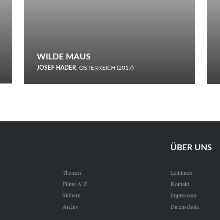
WILDE MAUS
JOSEF HADER
, ÖSTERREICH (2017)
Selbstmord durch gefrorenes Wasser: Josef Haders Debüt als
Regisseur ist ein harmloser Film über Kommunikation und
Schnee.
ÜBER UNS
Themen
Leitlinien
Filme A-Z
Kontakt
Stöbern
Impressum
Archiv
Datenschutz