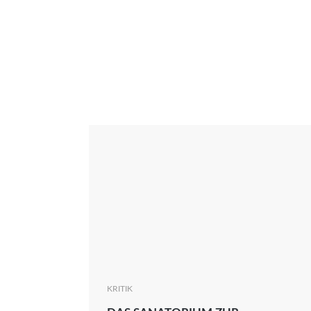
Interview
Kritik
News
Oscar
Serie
Thema
KRITIK