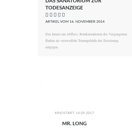
DAS SANATORIUM ZUR
TODESANZEIGE
    
ARTIKEL VOM 16. NOVEMBER 2014
Das Innere am Abfluss: Reinkarnationen des Vergangenen
fließen als verzweifelte Traumgebilde der Zersetzung
entgegen.

KINOSTART: 14.09.2017
MR. LONG