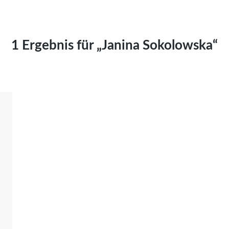
Kai Hornburg
Timo Kießling
Kilian Kleinbauer
1 Ergebnis für „Janina Sokolowska“
Maximilian Kosing
Laura Löschner
Lars-C. Reiher
Yannic Sames
Stefanie Schneider
Marco Seiwert
Julia Stache
Mato von Vogelstein
Julia Weigl
Benjamin Wimmer
Christian Witte
Magdalena Zalewski