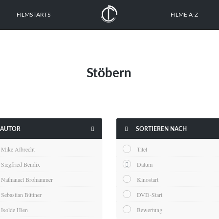
FILMSTARTS
FILME A-Z
Stöbern


AUTOR
SORTIEREN NACH
Mike Albrecht
Titel
Siegfried Bendix
Datum
Nathanael Brohammer
Kinostart
Sebastian Büttner
DVD-Start
Isolde Hien
Bewertung