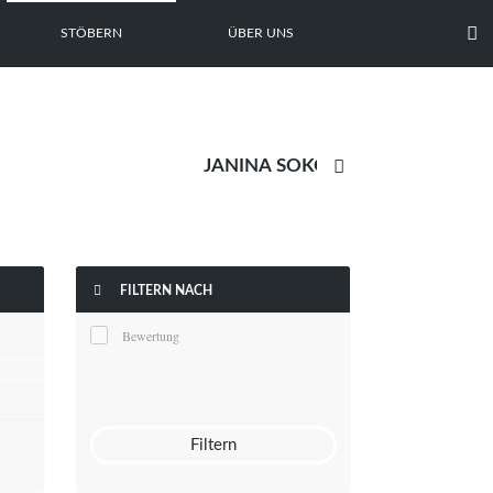

STÖBERN
ÜBER UNS


FILTERN NACH
Bewertung
Filtern