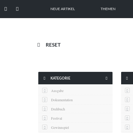


NEUE ARTIKEL
THEMEN

RESET



KATEGORIE
Ausgabe
Dokumentation
Drehbuch
Festival
Gewinnspiel