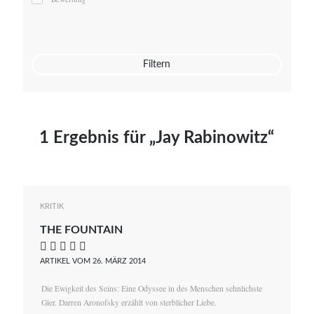
Mato von Vogelstein
Julia Weigl
Benjamin Wimmer
Christian Witte
Filtern
Magdalena Zalewski
1 Ergebnis für „Jay Rabinowitz“
KRITIK
THE FOUNTAIN
    
ARTIKEL VOM 26. MÄRZ 2014
Die Ewigkeit des Seins: Eine Odyssee in des Menschen sehnlichste
Gier. Darren Aronofsky erzählt von sterblicher Liebe.