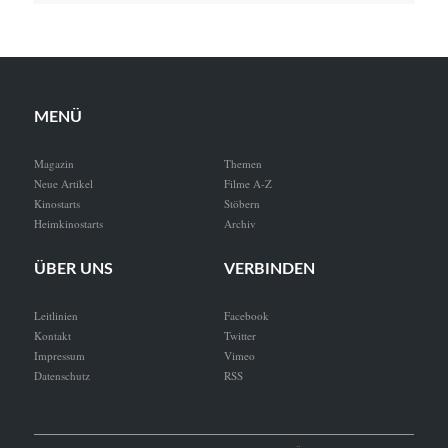
MENÜ
Magazin
Themen
Neue Artikel
Filme A-Z
Kinostarts
Stöbern
Heimkinostarts
Archiv
ÜBER UNS
VERBINDEN
Leitlinien
Facebook
Kontakt
Twitter
Impressum
Vimeo
Datenschutz
RSS