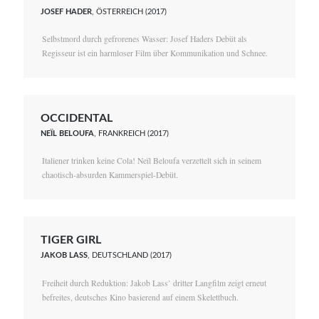
JOSEF HADER
, ÖSTERREICH (2017)
Selbstmord durch gefrorenes Wasser: Josef Haders Debüt als
Regisseur ist ein harmloser Film über Kommunikation und Schnee.
OCCIDENTAL
NEÏL BELOUFA
, FRANKREICH (2017)
Italiener trinken keine Cola! Neïl Beloufa verzettelt sich in seinem
chaotisch-absurden Kammerspiel-Debüt.
TIGER GIRL
JAKOB LASS
, DEUTSCHLAND (2017)
Freiheit durch Reduktion: Jakob Lass’ dritter Langfilm zeigt erneut
befreites, deutsches Kino basierend auf einem Skelettbuch.