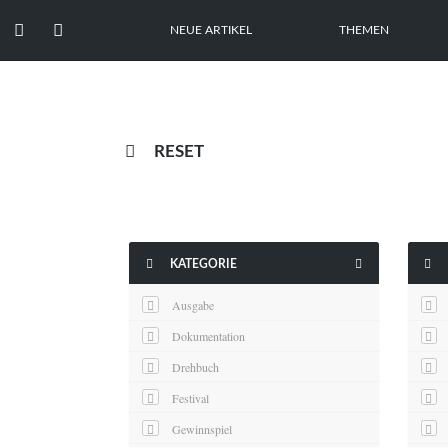


NEUE ARTIKEL
THEMEN

RESET



KATEGORIE
Ausgabe
Dokumentation
Drehbuch
Festival
Gewinnspiel