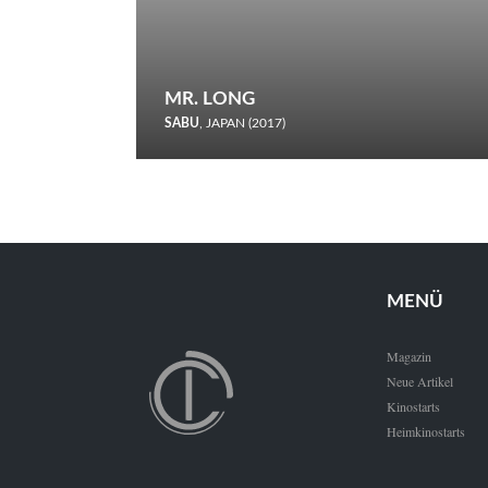
MR. LONG
SABU
, JAPAN (2017)
Zerbrochene Leben und einstürzende Neubauten: In seiner
neunten Berlinale-Teilnahme schickt Sabu Rindersuppen in
den Wettbewerb.
MENÜ
Magazin
Neue Artikel
Kinostarts
Heimkinostarts