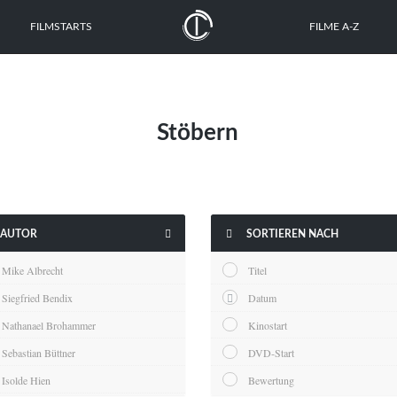
FILMSTARTS
FILME A-Z
Stöbern


AUTOR
SORTIEREN NACH
Mike Albrecht
Titel
Siegfried Bendix
Datum
Nathanael Brohammer
Kinostart
Sebastian Büttner
DVD-Start
Isolde Hien
Bewertung