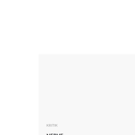
Interview
Kritik
News
Oscar
Serie
Thema
KRITIK