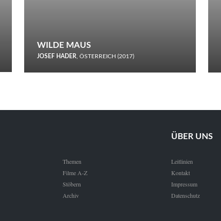
WILDE MAUS
JOSEF HADER
, ÖSTERREICH (2017)
Selbstmord durch gefrorenes Wasser: Josef Haders Debüt als
Regisseur ist ein harmloser Film über Kommunikation und
Schnee.
ÜBER UNS
Themen
Leitlinien
Filme A-Z
Kontakt
Stöbern
Impressum
Archiv
Datenschutz