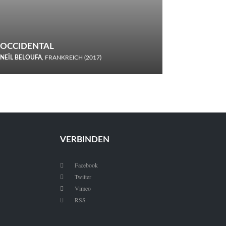
OCCIDENTAL
NEÏL BELOUFA
, FRANKREICH (2017)
Italiener trinken keine Cola! Neïl Beloufa verzettelt sich in
seinem chaotisch-absurden Kammerspiel-Debüt.
VERBINDEN
Facebook

Twitter

Vimeo

RSS
