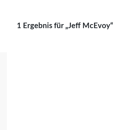
Kai Hornburg
Timo Kießling
Kilian Kleinbauer
1 Ergebnis für „Jeff McEvoy“
Maximilian Kosing
Laura Löschner
Lars-C. Reiher
Yannic Sames
Stefanie Schneider
Marco Seiwert
Julia Stache
Mato von Vogelstein
Julia Weigl
Benjamin Wimmer
Christian Witte
Magdalena Zalewski