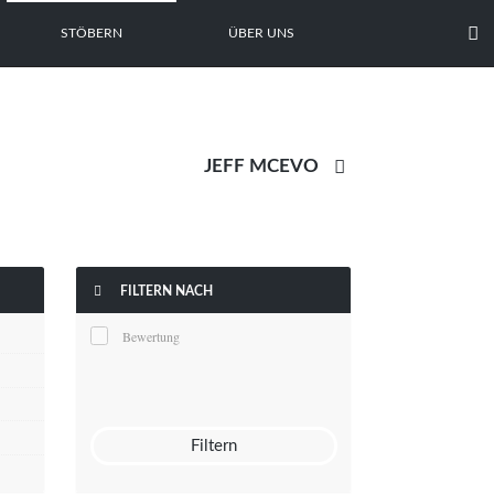

STÖBERN
ÜBER UNS


FILTERN NACH
Bewertung
Filtern