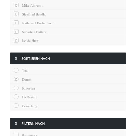
News
Mike Albrecht
Oscar
Siegfried Bendix
Serie
Nathanael Brohammer
Thema
Sebastian Büttner
Isolde Hien
Kai Hornburg
Timo Kießling

SORTIEREN NACH
Kilian Kleinbauer
Titel
Maximilian Kosing
Datum
Laura Löschner
Kinostart
Lars-C. Reiher
DVD-Start
Yannic Sames
Bewertung
Stefanie Schneider
Marco Seiwert

FILTERN NACH
Julia Stache
Bewertung