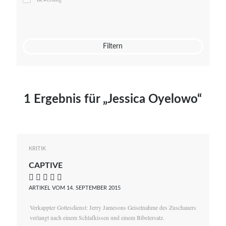
Mato von Vogelstein
Julia Weigl
Benjamin Wimmer
Christian Witte
Filtern
Magdalena Zalewski
1 Ergebnis für „Jessica Oyelowo“
KRITIK
CAPTIVE
    
ARTIKEL VOM 14. SEPTEMBER 2015
Verkappter Gottesdienst: Jerry Jamesons Geiselnahme des Zuschauers
verlangt nach einem Schlafkissen und einem Bibelersatz.