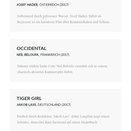
JOSEF HADER
, ÖSTERREICH (2017)
Selbstmord durch gefrorenes Wasser: Josef Haders Debüt als
Regisseur ist ein harmloser Film über Kommunikation und Schnee.
OCCIDENTAL
NEÏL BELOUFA
, FRANKREICH (2017)
Italiener trinken keine Cola! Neïl Beloufa verzettelt sich in seinem
chaotisch-absurden Kammerspiel-Debüt.
TIGER GIRL
JAKOB LASS
, DEUTSCHLAND (2017)
Freiheit durch Reduktion: Jakob Lass’ dritter Langfilm zeigt erneut
befreites, deutsches Kino basierend auf einem Skelettbuch.