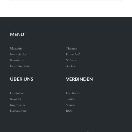
MENÜ
Magazin
Themen
Neue Artikel
Filme A-Z
Kinostarts
Stöbern
Heimkinostarts
Archiv
ÜBER UNS
VERBINDEN
Leitlinien
Facebook
Kontakt
Twitter
Impressum
Vimeo
Datenschutz
RSS