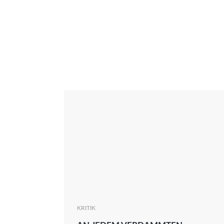
Interview
Kritik
News
Oscar
Serie
Thema
KRITIK