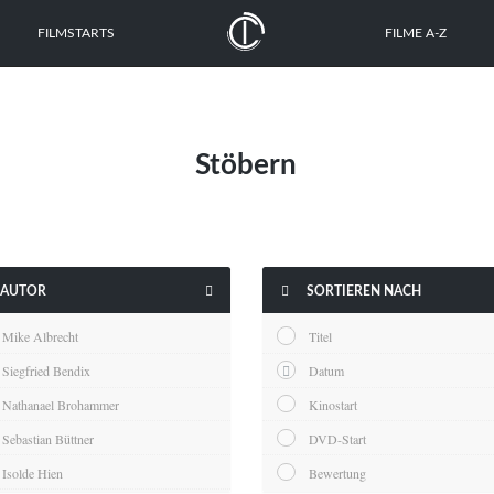
FILMSTARTS
FILME A-Z
Stöbern


AUTOR
SORTIEREN NACH
Mike Albrecht
Titel
Siegfried Bendix
Datum
Nathanael Brohammer
Kinostart
Sebastian Büttner
DVD-Start
Isolde Hien
Bewertung