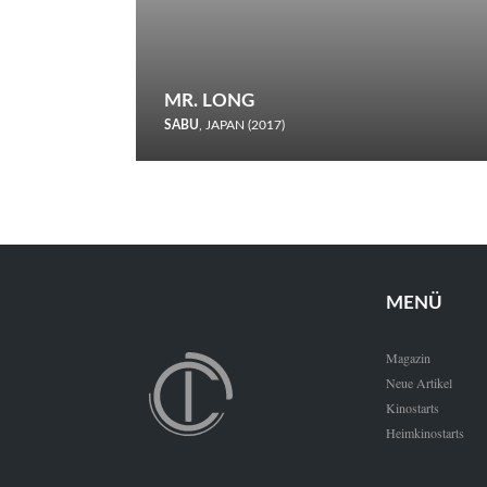
MR. LONG
SABU
, JAPAN (2017)
Zerbrochene Leben und einstürzende Neubauten: In seiner
neunten Berlinale-Teilnahme schickt Sabu Rindersuppen in
den Wettbewerb.
MENÜ
Magazin
Neue Artikel
Kinostarts
Heimkinostarts