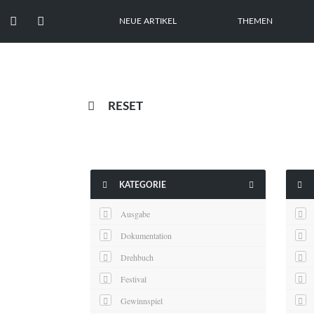


NEUE ARTIKEL
THEMEN

RESET



KATEGORIE
Ausgabe
Dokumentation
Drehbuch
Festival
Gewinnspiel