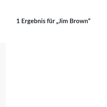
Kai Hornburg
Timo Kießling
Kilian Kleinbauer
1 Ergebnis für „Jim Brown“
Maximilian Kosing
Laura Löschner
Lars-C. Reiher
Yannic Sames
Stefanie Schneider
Marco Seiwert
Julia Stache
Mato von Vogelstein
Julia Weigl
Benjamin Wimmer
Christian Witte
Magdalena Zalewski