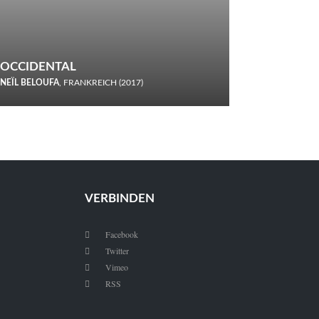
OCCIDENTAL
NEÏL BELOUFA
, FRANKREICH (2017)
Italiener trinken keine Cola! Neïl Beloufa verzettelt sich in
seinem chaotisch-absurden Kammerspiel-Debüt.
VERBINDEN
Facebook

Twitter

Vimeo

RSS
