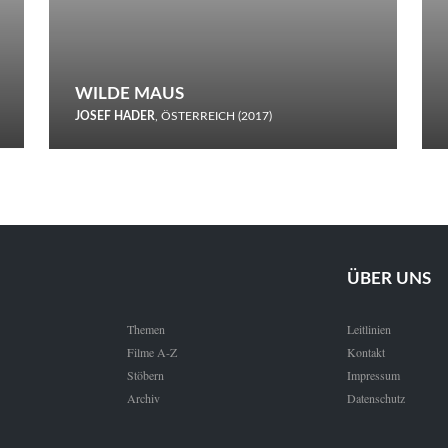
WILDE MAUS
JOSEF HADER
, ÖSTERREICH (2017)
Selbstmord durch gefrorenes Wasser: Josef Haders Debüt als
Regisseur ist ein harmloser Film über Kommunikation und
Schnee.
ÜBER UNS
Themen
Leitlinien
Filme A-Z
Kontakt
Stöbern
Impressum
Archiv
Datenschutz