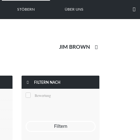

STÖBERN
ÜBER UNS


FILTERN NACH
Bewertung
Filtern