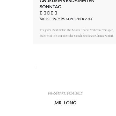
AN JEDEM VERDAMMTEN
SONNTAG
    
ARTIKEL VOM 25. SEPTEMBER 2014
Für jeden Zentimeter: Die Miami Sharks verlieren, versagen,
jedes Mal. Bis ein alternder Coach eine letzte Chance wittert.

KINOSTART: 14.09.2017
MR. LONG